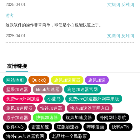
2025-04-01
支持
[0]
反对
[0]
游客
这款软件的操作非常简单，即使是小白也能快速上手。
2025-04-01
支持
[0]
反对
[0]
友情链接
网站地图
QuickQ
旋风加速度器
旋风加速
坚果加速器
tiktok加速器
狗急加速器官网
免费vqn外网加速
小蓝鸟
免费vps加速器外网苹果版
旋风加速度器
快连加速器
快连加速器官网入口
原子加速器
快鸭加速器
旋风加速度器
外网网址导航
软件中心
雷霆加速
狂飙加速器
哔咔漫画
快鸭VPN
海外npv加速器官网
老品牌—全民彩票