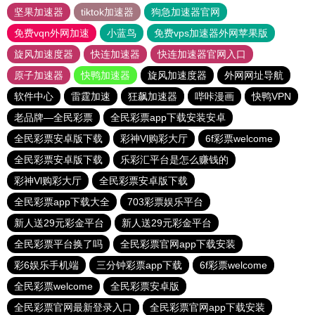
坚果加速器
tiktok加速器
狗急加速器官网
免费vqn外网加速
小蓝鸟
免费vps加速器外网苹果版
旋风加速度器
快连加速器
快连加速器官网入口
原子加速器
快鸭加速器
旋风加速度器
外网网址导航
软件中心
雷霆加速
狂飙加速器
哔咔漫画
快鸭VPN
老品牌—全民彩票
全民彩票app下载安装安卓
全民彩票安卓版下载
彩神Vl购彩大厅
6f彩票welcome
全民彩票安卓版下载
乐彩汇平台是怎么赚钱的
彩神Vl购彩大厅
全民彩票安卓版下载
全民彩票app下载大全
703彩票娱乐平台
新人送29元彩金平台
新人送29元彩金平台
全民彩票平台换了吗
全民彩票官网app下载安装
彩6娱乐手机端
三分钟彩票app下载
6f彩票welcome
全民彩票welcome
全民彩票安卓版
全民彩票官网最新登录入口
全民彩票官网app下载安装