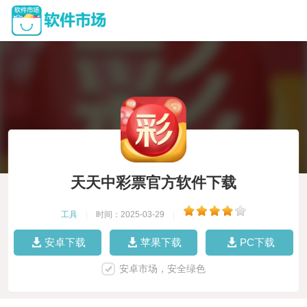
天天中彩票官方软件下载
工具
|
时间：2025-03-29
|
安卓下载
苹果下载
PC下载
安卓市场，安全绿色