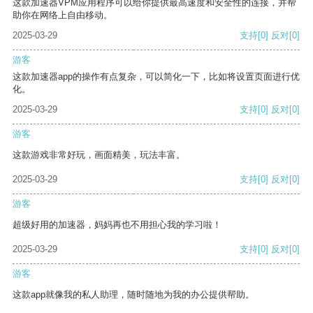
这款加速器VPM应用程序可以给你提供最高速度和安全性的连接，并帮
助你在网络上自由移动。
2025-03-29
支持
[0]
反对
[0]
游客
这款加速器app的操作有点复杂，可以简化一下，比如将设置页面进行优
化。
2025-03-29
支持
[0]
反对
[0]
游客
这款游戏非常好玩，画面精美，玩法丰富。
2025-03-29
支持
[0]
反对
[0]
游客
超级好用的加速器，妈妈再也不用担心我的学习啦！
2025-03-29
支持
[0]
反对
[0]
游客
这款app就像我的私人助理，随时随地为我的办公提供帮助。