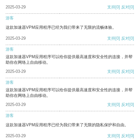
2025-03-29
支持
[0]
反对
[0]
游客
这款加速器VPM应用程序已经为我们带来了无限的流畅体验。
2025-03-29
支持
[0]
反对
[0]
游客
这款加速器VPM应用程序可以给你提供最高速度和安全性的连接，并帮
助你在网络上自由移动。
2025-03-29
支持
[0]
反对
[0]
游客
这款加速器VPM应用程序可以给你提供最高速度和安全性的连接，并帮
助你在网络上自由移动。
2025-03-29
支持
[0]
反对
[0]
游客
这款加速器VPM应用程序已经为我们带来了无限的隐私保护和自由。
2025-03-29
支持
[0]
反对
[0]