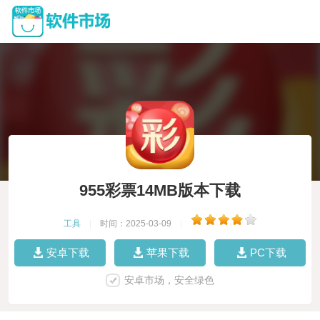
955彩票14MB版本下载
工具
|
时间：2025-03-09
|
安卓下载
苹果下载
PC下载
安卓市场，安全绿色