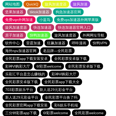
网站地图
QuickQ
旋风加速度器
旋风加速
坚果加速器
tiktok加速器
狗急加速器官网
免费vqn外网加速
小蓝鸟
免费vps加速器外网苹果版
旋风加速度器
快连加速器
快连加速器官网入口
原子加速器
快鸭加速器
旋风加速度器
外网网址导航
软件中心
雷霆加速
狂飙加速器
哔咔漫画
快鸭VPN
海外npv加速器官网
老品牌—全民彩票
全民彩票app下载安装安卓
全民彩票安卓版下载
彩神Vl购彩大厅
6f彩票welcome
全民彩票安卓版下载
乐彩汇平台是怎么赚钱的
彩神Vl购彩大厅
全民彩票安卓版下载
全民彩票app下载大全
703彩票娱乐平台
新人送29元彩金平台
新人送29元彩金平台
全民彩票平台换了吗
全民彩票官网app下载安装
彩6娱乐手机端
三分钟彩票app下载
6f彩票welcome
全民彩票welcome