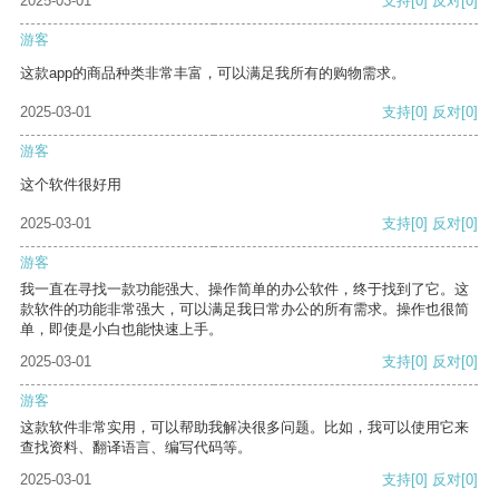
2025-03-01
支持
[0]
反对
[0]
游客
这款app的商品种类非常丰富，可以满足我所有的购物需求。
2025-03-01
支持
[0]
反对
[0]
游客
这个软件很好用
2025-03-01
支持
[0]
反对
[0]
游客
我一直在寻找一款功能强大、操作简单的办公软件，终于找到了它。这
款软件的功能非常强大，可以满足我日常办公的所有需求。操作也很简
单，即使是小白也能快速上手。
2025-03-01
支持
[0]
反对
[0]
游客
这款软件非常实用，可以帮助我解决很多问题。比如，我可以使用它来
查找资料、翻译语言、编写代码等。
2025-03-01
支持
[0]
反对
[0]