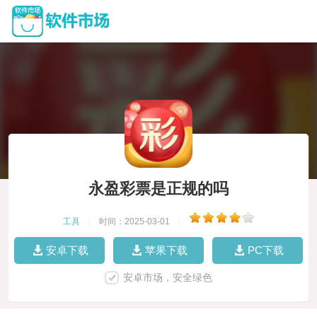
永盈彩票是正规的吗
工具
|
时间：2025-03-01
|
安卓下载
苹果下载
PC下载
安卓市场，安全绿色