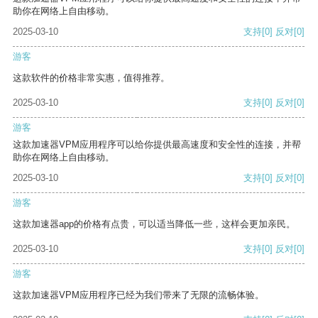
助你在网络上自由移动。
2025-03-10
支持
[0]
反对
[0]
游客
这款软件的价格非常实惠，值得推荐。
2025-03-10
支持
[0]
反对
[0]
游客
这款加速器VPM应用程序可以给你提供最高速度和安全性的连接，并帮
助你在网络上自由移动。
2025-03-10
支持
[0]
反对
[0]
游客
这款加速器app的价格有点贵，可以适当降低一些，这样会更加亲民。
2025-03-10
支持
[0]
反对
[0]
游客
这款加速器VPM应用程序已经为我们带来了无限的流畅体验。