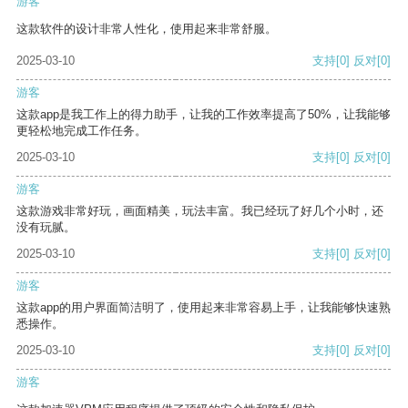
游客
这款软件的设计非常人性化，使用起来非常舒服。
2025-03-10
支持
[0]
反对
[0]
游客
这款app是我工作上的得力助手，让我的工作效率提高了50%，让我能够
更轻松地完成工作任务。
2025-03-10
支持
[0]
反对
[0]
游客
这款游戏非常好玩，画面精美，玩法丰富。我已经玩了好几个小时，还
没有玩腻。
2025-03-10
支持
[0]
反对
[0]
游客
这款app的用户界面简洁明了，使用起来非常容易上手，让我能够快速熟
悉操作。
2025-03-10
支持
[0]
反对
[0]
游客