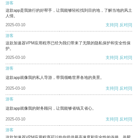
游客
这款app是我旅行的好帮手，让我能够轻松找到目的地，了解当地的风土
人情。
2025-03-10
支持
[0]
反对
[0]
游客
这款加速器VPM应用程序已经为我们带来了无限的隐私保护和安全性保
护。
2025-03-10
支持
[0]
反对
[0]
游客
这款app就像我的私人导游，带我领略世界各地的美景。
2025-03-10
支持
[0]
反对
[0]
游客
这款app就像我的财务顾问，让我能够省钱又省心。
2025-03-10
支持
[0]
反对
[0]
游客
这款加速器VPM应用程序可以给你提供最高速度和安全性的连接，并帮