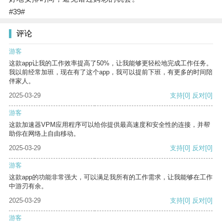
#39#
评论
游客
这款app让我的工作效率提高了50%，让我能够更轻松地完成工作任务。
我以前经常加班，现在有了这个app，我可以提前下班，有更多的时间陪
伴家人。
2025-03-29
支持
[0]
反对
[0]
游客
这款加速器VPM应用程序可以给你提供最高速度和安全性的连接，并帮
助你在网络上自由移动。
2025-03-29
支持
[0]
反对
[0]
游客
这款app的功能非常强大，可以满足我所有的工作需求，让我能够在工作
中游刃有余。
2025-03-29
支持
[0]
反对
[0]
游客