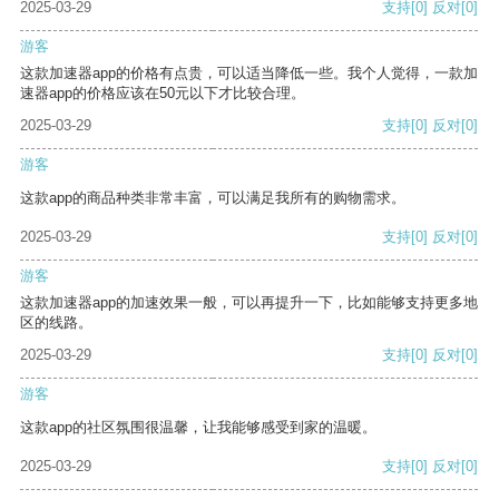
2025-03-29
支持
[0]
反对
[0]
游客
这款加速器app的价格有点贵，可以适当降低一些。我个人觉得，一款加
速器app的价格应该在50元以下才比较合理。
2025-03-29
支持
[0]
反对
[0]
游客
这款app的商品种类非常丰富，可以满足我所有的购物需求。
2025-03-29
支持
[0]
反对
[0]
游客
这款加速器app的加速效果一般，可以再提升一下，比如能够支持更多地
区的线路。
2025-03-29
支持
[0]
反对
[0]
游客
这款app的社区氛围很温馨，让我能够感受到家的温暖。
2025-03-29
支持
[0]
反对
[0]