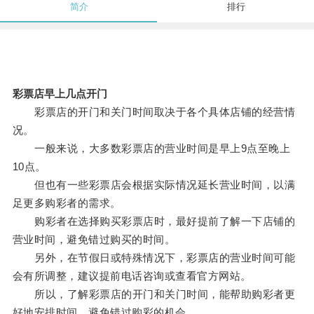
简介
排行
彩票店早上几点开门
彩票店的开门和关门时间取决于各个具体店铺的经营情
况。
一般来说，大多数彩票店的营业时间是早上9点至晚上
10点。
但也有一些彩票店会根据实际情况延长营业时间，以满
足更多购彩者的需求。
购彩者在选择购买彩票店时，最好提前了解一下店铺的
营业时间，避免错过购买的时间。
另外，在节假日或特殊情况下，彩票店的营业时间可能
会有所调整，建议提前电话咨询或查看官方网站。
所以，了解彩票店的开门和关门时间，能帮助购彩者更
好地安排时间，避免错过购彩的机会。