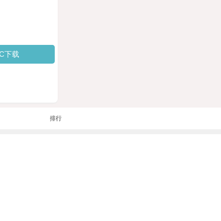
PC下载
排行