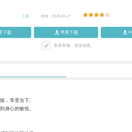
工具
|
时间：2025-03-27
|
卓下载
苹果下载
安卓市场，安全绿色
恼，享受当下。
到身心的愉悦。