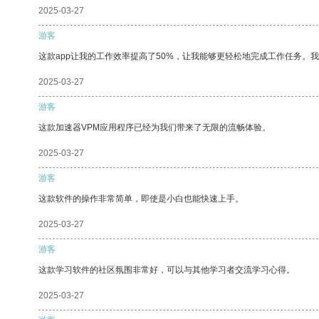
2025-03-27
游客
这款app让我的工作效率提高了50%，让我能够更轻松地完成工作任务。
2025-03-27
游客
这款加速器VPM应用程序已经为我们带来了无限的流畅体验。
2025-03-27
游客
这款软件的操作非常简单，即使是小白也能快速上手。
2025-03-27
游客
这款学习软件的社区氛围非常好，可以与其他学习者交流学习心得。
2025-03-27