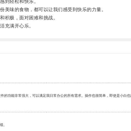
感到轻松和快乐。
份美味的食物，都可以让我们感受到快乐的力量。
和积极，面对困难和挑战。
活充满开心乐。
软件的功能非常强大，可以满足我日常办公的所有需求。操作也很简单，即使是小白也
绩。