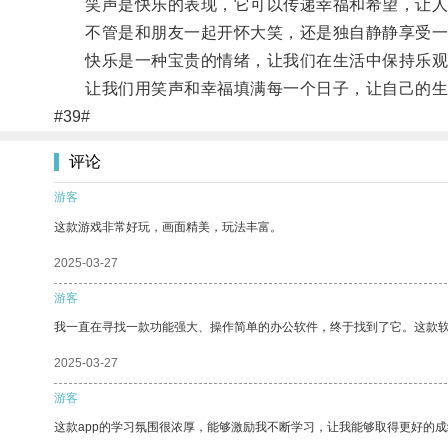
笑声是快乐的表现，它可以传递幸福和希望，让人
不管是和朋友一起开怀大笑，还是独自静静享受一
快乐是一种宝贵的情绪，让我们在生活中保持乐观
让我们用笑声和幸福填满每一个日子，让自己的生
#39#
评论
游客
这款游戏非常好玩，画面精美，玩法丰富。
2025-03-27
游客
我一直在寻找一款功能强大、操作简单的办公软件，终于找到了它。这款
2025-03-27
游客
这款app的学习氛围很浓厚，能够激励我不断学习，让我能够取得更好的成