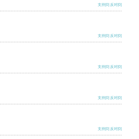
支持
[0]
反对
[0]
支持
[0]
反对
[0]
支持
[0]
反对
[0]
支持
[0]
反对
[0]
支持
[0]
反对
[0]