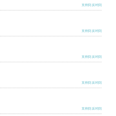
支持
[0]
反对
[0]
支持
[0]
反对
[0]
支持
[0]
反对
[0]
支持
[0]
反对
[0]
支持
[0]
反对
[0]