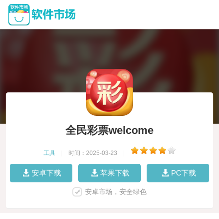
全民彩票welcome
工具
|
时间：2025-03-23
|
安卓下载
苹果下载
PC下载
安卓市场，安全绿色