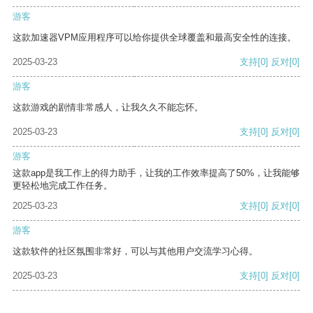
游客
这款加速器VPM应用程序可以给你提供全球覆盖和最高安全性的连接。
2025-03-23
支持
[0]
反对
[0]
游客
这款游戏的剧情非常感人，让我久久不能忘怀。
2025-03-23
支持
[0]
反对
[0]
游客
这款app是我工作上的得力助手，让我的工作效率提高了50%，让我能够
更轻松地完成工作任务。
2025-03-23
支持
[0]
反对
[0]
游客
这款软件的社区氛围非常好，可以与其他用户交流学习心得。
2025-03-23
支持
[0]
反对
[0]