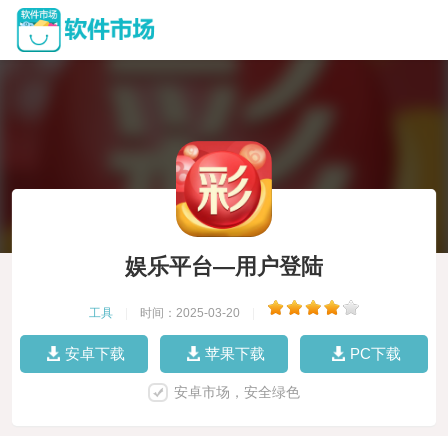
娱乐平台—用户登陆
工具
|
时间：2025-03-20
|
安卓下载
苹果下载
PC下载
安卓市场，安全绿色