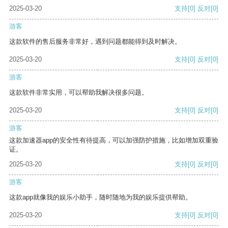
2025-03-20
支持
[0]
反对
[0]
游客
这款软件的售后服务非常好，遇到问题都能得到及时解决。
2025-03-20
支持
[0]
反对
[0]
游客
这款软件非常实用，可以帮助我解决很多问题。
2025-03-20
支持
[0]
反对
[0]
游客
这款加速器app的安全性有待提高，可以加强防护措施，比如增加双重验
证。
2025-03-20
支持
[0]
反对
[0]
游客
这款app就像我的娱乐小助手，随时随地为我的娱乐提供帮助。
2025-03-20
支持
[0]
反对
[0]