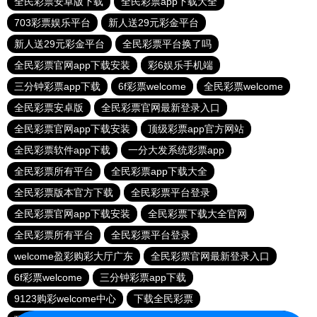
全民彩票安卓版下载
全民彩票app下载大全
703彩票娱乐平台
新人送29元彩金平台
新人送29元彩金平台
全民彩票平台换了吗
全民彩票官网app下载安装
彩6娱乐手机端
三分钟彩票app下载
6f彩票welcome
全民彩票welcome
全民彩票安卓版
全民彩票官网最新登录入口
全民彩票官网app下载安装
顶级彩票app官方网站
全民彩票软件app下载
一分大发系统彩票app
全民彩票所有平台
全民彩票app下载大全
全民彩票版本官方下载
全民彩票平台登录
全民彩票官网app下载安装
全民彩票下载大全官网
全民彩票所有平台
全民彩票平台登录
welcome盈彩购彩大厅广东
全民彩票官网最新登录入口
6f彩票welcome
三分钟彩票app下载
9123购彩welcome中心
下载全民彩票