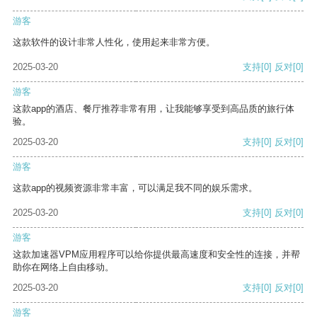
游客
这款软件的设计非常人性化，使用起来非常方便。
2025-03-20
支持
[0]
反对
[0]
游客
这款app的酒店、餐厅推荐非常有用，让我能够享受到高品质的旅行体
验。
2025-03-20
支持
[0]
反对
[0]
游客
这款app的视频资源非常丰富，可以满足我不同的娱乐需求。
2025-03-20
支持
[0]
反对
[0]
游客
这款加速器VPM应用程序可以给你提供最高速度和安全性的连接，并帮
助你在网络上自由移动。
2025-03-20
支持
[0]
反对
[0]
游客