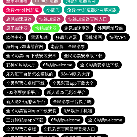
坚果加速器
tiktok加速器
狗急加速器官网
免费vqn外网加速
小蓝鸟
免费vps加速器外网苹果版
旋风加速度器
快连加速器
快连加速器官网入口
原子加速器
快鸭加速器
旋风加速度器
外网网址导航
软件中心
雷霆加速
狂飙加速器
哔咔漫画
快鸭VPN
海外npv加速器官网
老品牌—全民彩票
全民彩票app下载安装安卓
全民彩票安卓版下载
彩神Vl购彩大厅
6f彩票welcome
全民彩票安卓版下载
乐彩汇平台是怎么赚钱的
彩神Vl购彩大厅
全民彩票安卓版下载
全民彩票app下载大全
703彩票娱乐平台
新人送29元彩金平台
新人送29元彩金平台
全民彩票平台换了吗
全民彩票官网app下载安装
彩6娱乐手机端
三分钟彩票app下载
6f彩票welcome
全民彩票welcome
全民彩票安卓版
全民彩票官网最新登录入口