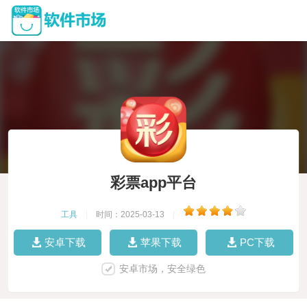
彩票app平台
工具
|
时间：2025-03-13
|
安卓下载
苹果下载
PC下载
安卓市场，安全绿色