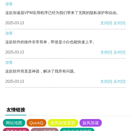
游客
这款加速器VPM应用程序已经为我们带来了无限的隐私保护和自由。
2025-03-13
支持
[0]
反对
[0]
游客
这款软件的操作非常简单，即使是小白也能快速上手。
2025-03-13
支持
[0]
反对
[0]
游客
这款软件简直是神器，解决了我所有问题。
2025-03-13
支持
[0]
反对
[0]
友情链接
网站地图
QuickQ
旋风加速度器
旋风加速