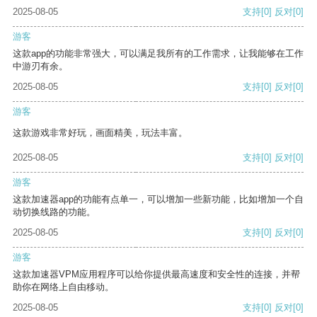
2025-08-05
支持
[0]
反对
[0]
游客
这款app的功能非常强大，可以满足我所有的工作需求，让我能够在工作
中游刃有余。
2025-08-05
支持
[0]
反对
[0]
游客
这款游戏非常好玩，画面精美，玩法丰富。
2025-08-05
支持
[0]
反对
[0]
游客
这款加速器app的功能有点单一，可以增加一些新功能，比如增加一个自
动切换线路的功能。
2025-08-05
支持
[0]
反对
[0]
游客
这款加速器VPM应用程序可以给你提供最高速度和安全性的连接，并帮
助你在网络上自由移动。
2025-08-05
支持
[0]
反对
[0]