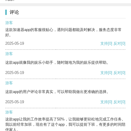
评论
游客
这款加速器app的客服很贴心，遇到问题都能及时解决，服务态度非常
好。
2025-05-19
支持
[0]
反对
[0]
游客
这款app就像我的娱乐小助手，随时随地为我的娱乐提供帮助。
2025-05-19
支持
[0]
反对
[0]
游客
这款app的用户评论非常真实，可以帮助我做出更准确的选择。
2025-05-19
支持
[0]
反对
[0]
游客
这款app让我的工作效率提高了50%，让我能够更轻松地完成工作任务。
我以前经常加班，现在有了这个app，我可以提前下班，有更多的时间陪
伴家人。