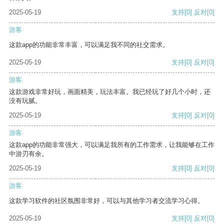
2025-05-19
支持
[0]
反对
[0]
游客
这款app的功能非常丰富，可以满足我不同的社交需求。
2025-05-19
支持
[0]
反对
[0]
游客
这款游戏非常好玩，画面精美，玩法丰富。我已经玩了好几个小时，还
没有玩腻。
2025-05-19
支持
[0]
反对
[0]
游客
这款app的功能非常强大，可以满足我所有的工作需求，让我能够在工作
中游刃有余。
2025-05-19
支持
[0]
反对
[0]
游客
这款学习软件的社区氛围非常好，可以与其他学习者交流学习心得。
2025-05-19
支持
[0]
反对
[0]