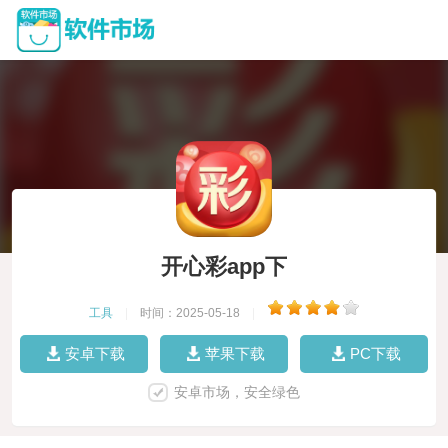
开心彩app下
工具
|
时间：2025-05-18
|
安卓下载
苹果下载
PC下载
安卓市场，安全绿色