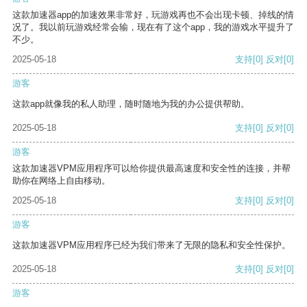
这款加速器app的加速效果非常好，玩游戏再也不会出现卡顿、掉线的情
况了。我以前玩游戏经常会输，现在有了这个app，我的游戏水平提升了
不少。
2025-05-18
支持
[0]
反对
[0]
游客
这款app就像我的私人助理，随时随地为我的办公提供帮助。
2025-05-18
支持
[0]
反对
[0]
游客
这款加速器VPM应用程序可以给你提供最高速度和安全性的连接，并帮
助你在网络上自由移动。
2025-05-18
支持
[0]
反对
[0]
游客
这款加速器VPM应用程序已经为我们带来了无限的隐私和安全性保护。
2025-05-18
支持
[0]
反对
[0]
游客