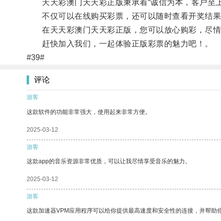
天天彩澳门天天彩正版秉承着“诚信为本，客户至上
不仅可以在线购买彩票，还可以随时查看开奖结果
在天天彩澳门天天彩正版，您可以放心购彩，尽情
赶快加入我们，一起体验正版彩票的魅力吧！。
#39#
评论
游客
这款软件的功能非常强大，使用起来非常方便。
2025-03-12
游客
这款app的音乐资源非常优质，可以让我尽情享受音乐的魅力。
2025-03-12
游客
这款加速器VPM应用程序可以给你提供最高速度和安全性的连接，并帮助