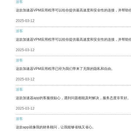
游客
这款加速器VPM应用程序可以给你提供最高速度和安全性的连接，并帮助
2025-03-12
游客
这款加速器VPM应用程序可以给你提供最高速度和安全性的连接，并帮助
2025-03-12
游客
这款加速器VPM应用程序已经为我们带来了无限的隐私和自由。
2025-03-12
游客
这款加速器app的客服很贴心，遇到问题都能及时解决，服务态度非常好。
2025-03-12
游客
这款app就像我的财务顾问，让我能够省钱又省心。