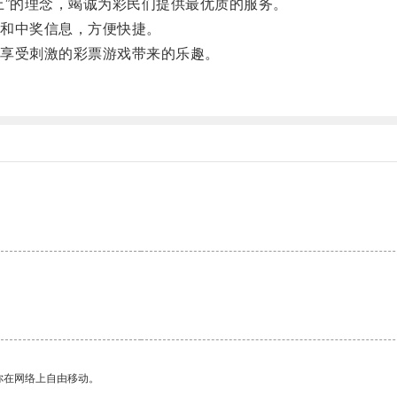
”的理念，竭诚为彩民们提供最优质的服务。
和中奖信息，方便快捷。
享受刺激的彩票游戏带来的乐趣。
你在网络上自由移动。