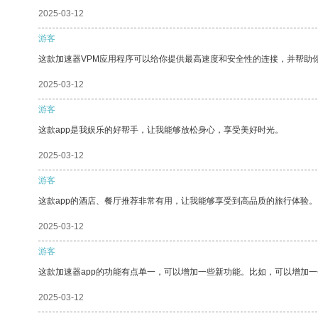
2025-03-12
游客
这款加速器VPM应用程序可以给你提供最高速度和安全性的连接，并帮助
2025-03-12
游客
这款app是我娱乐的好帮手，让我能够放松身心，享受美好时光。
2025-03-12
游客
这款app的酒店、餐厅推荐非常有用，让我能够享受到高品质的旅行体验。
2025-03-12
游客
这款加速器app的功能有点单一，可以增加一些新功能。比如，可以增加
2025-03-12