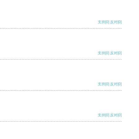
支持
[0]
反对
[0]
支持
[0]
反对
[0]
支持
[0]
反对
[0]
支持
[0]
反对
[0]