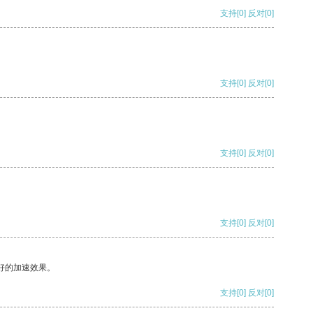
支持
[0]
反对
[0]
支持
[0]
反对
[0]
支持
[0]
反对
[0]
支持
[0]
反对
[0]
好的加速效果。
支持
[0]
反对
[0]