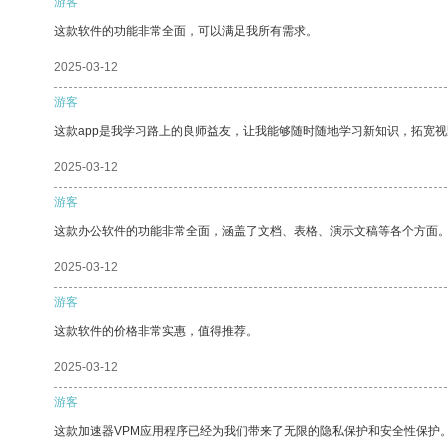
游客
这款软件的功能非常全面，可以满足我所有需求。
2025-03-12
游客
这款app是我学习路上的良师益友，让我能够随时随地学习新知识，拓宽视
2025-03-12
游客
这款办公软件的功能非常全面，涵盖了文档、表格、演示文稿等各个方面
2025-03-12
游客
这款软件的价格非常实惠，值得推荐。
2025-03-12
游客
这款加速器VPM应用程序已经为我们带来了无限的隐私保护和安全性保护