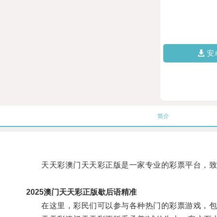
安
简介
天天彩澳门天天彩正版是一家专业的彩票平台，致
2025澳门天天彩正版歇后语精准
在这里，彩民们可以参与各种热门的彩票游戏，包括