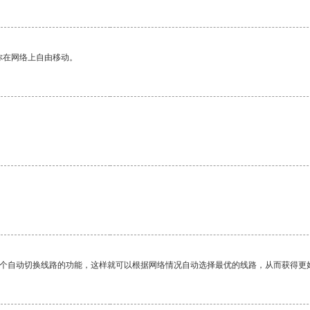
你在网络上自由移动。
一个自动切换线路的功能，这样就可以根据网络情况自动选择最优的线路，从而获得更