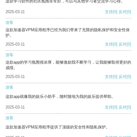
这款学习软件的社区氛围非常好，可以与其他学习者交流学习心得。
2025-03-11
支持
[0]
反对
[0]
游客
这款加速器VPM应用程序已经为我们带来了无限的隐私保护和安全性保
护。
2025-03-11
支持
[0]
反对
[0]
游客
这款app的学习氛围很浓厚，能够激励我不断学习，让我能够取得更好的
成绩。
2025-03-11
支持
[0]
反对
[0]
游客
这款app就像我的娱乐小助手，随时随地为我的娱乐提供帮助。
2025-03-11
支持
[0]
反对
[0]
游客
这款加速器VPM应用程序提供了顶级的安全性和隐私保护。