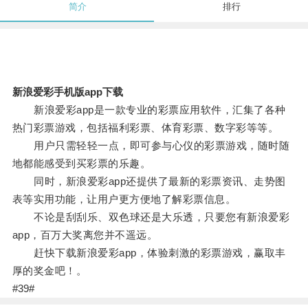
简介
排行
新浪爱彩手机版app下载
新浪爱彩app是一款专业的彩票应用软件，汇集了各种
热门彩票游戏，包括福利彩票、体育彩票、数字彩等等。
用户只需轻轻一点，即可参与心仪的彩票游戏，随时随
地都能感受到买彩票的乐趣。
同时，新浪爱彩app还提供了最新的彩票资讯、走势图
表等实用功能，让用户更方便地了解彩票信息。
不论是刮刮乐、双色球还是大乐透，只要您有新浪爱彩
app，百万大奖离您并不遥远。
赶快下载新浪爱彩app，体验刺激的彩票游戏，赢取丰
厚的奖金吧！。
#39#