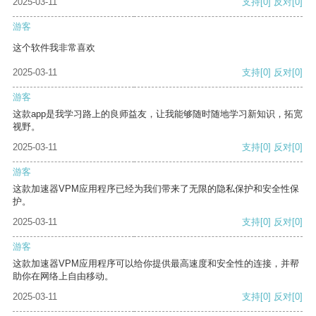
2025-03-11
支持
[0]
反对
[0]
游客
这个软件我非常喜欢
2025-03-11
支持
[0]
反对
[0]
游客
这款app是我学习路上的良师益友，让我能够随时随地学习新知识，拓宽
视野。
2025-03-11
支持
[0]
反对
[0]
游客
这款加速器VPM应用程序已经为我们带来了无限的隐私保护和安全性保
护。
2025-03-11
支持
[0]
反对
[0]
游客
这款加速器VPM应用程序可以给你提供最高速度和安全性的连接，并帮
助你在网络上自由移动。
2025-03-11
支持
[0]
反对
[0]