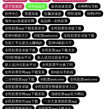
原子加速器
快鸭加速器
旋风加速度器
外网网址导航
软件中心
雷霆加速
狂飙加速器
哔咔漫画
快鸭VPN
海外npv加速器官网
老品牌—全民彩票
全民彩票app下载安装安卓
全民彩票安卓版下载
彩神Vl购彩大厅
6f彩票welcome
全民彩票安卓版下载
乐彩汇平台是怎么赚钱的
彩神Vl购彩大厅
全民彩票安卓版下载
全民彩票app下载大全
703彩票娱乐平台
新人送29元彩金平台
新人送29元彩金平台
全民彩票平台换了吗
全民彩票官网app下载安装
彩6娱乐手机端
三分钟彩票app下载
6f彩票welcome
全民彩票welcome
全民彩票安卓版
全民彩票官网最新登录入口
全民彩票官网app下载安装
顶级彩票app官方网站
全民彩票软件app下载
一分大发系统彩票app
全民彩票所有平台
全民彩票app下载大全