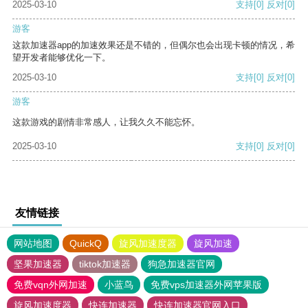
2025-03-10
支持
[0]
反对
[0]
游客
这款加速器app的加速效果还是不错的，但偶尔也会出现卡顿的情况，希
望开发者能够优化一下。
2025-03-10
支持
[0]
反对
[0]
游客
这款游戏的剧情非常感人，让我久久不能忘怀。
2025-03-10
支持
[0]
反对
[0]
友情链接
网站地图
QuickQ
旋风加速度器
旋风加速
坚果加速器
tiktok加速器
狗急加速器官网
免费vqn外网加速
小蓝鸟
免费vps加速器外网苹果版
旋风加速度器
快连加速器
快连加速器官网入口