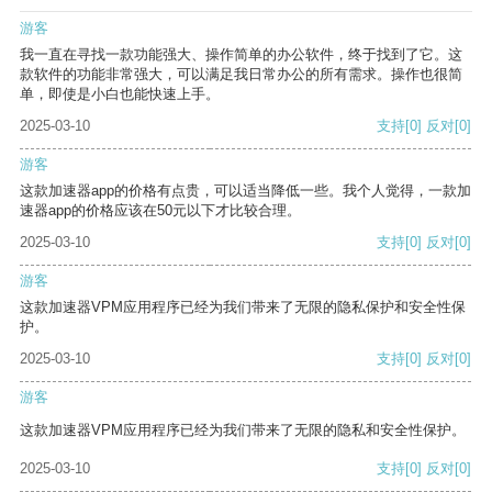
游客
我一直在寻找一款功能强大、操作简单的办公软件，终于找到了它。这
款软件的功能非常强大，可以满足我日常办公的所有需求。操作也很简
单，即使是小白也能快速上手。
2025-03-10
支持
[0]
反对
[0]
游客
这款加速器app的价格有点贵，可以适当降低一些。我个人觉得，一款加
速器app的价格应该在50元以下才比较合理。
2025-03-10
支持
[0]
反对
[0]
游客
这款加速器VPM应用程序已经为我们带来了无限的隐私保护和安全性保
护。
2025-03-10
支持
[0]
反对
[0]
游客
这款加速器VPM应用程序已经为我们带来了无限的隐私和安全性保护。
2025-03-10
支持
[0]
反对
[0]