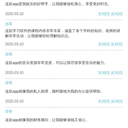
这款app是我娱乐的好帮手，让我能够放松身心，享受美好时光。
2025-03-10
支持
[0]
反对
[0]
游客
这款学习软件的课程内容非常丰富，涵盖了各个学科的知识。老师的讲
解非常生动，让我能够轻松理解知识点。
2025-03-10
支持
[0]
反对
[0]
游客
这款app的音乐资源非常优质，可以让我尽情享受音乐的魅力。
2025-03-10
支持
[0]
反对
[0]
游客
这款app就像我的私人助理，随时随地为我的办公提供帮助。
2025-03-10
支持
[0]
反对
[0]
游客
这款app就像我的财务顾问，让我能够省钱又省心。