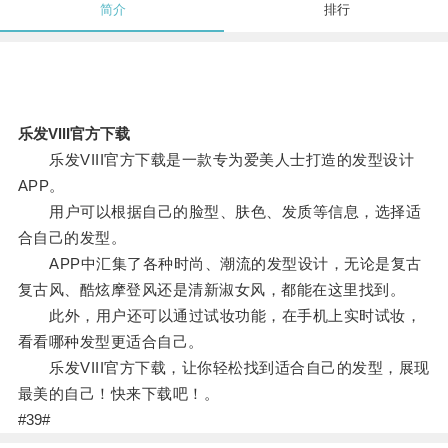
简介
排行
乐发VllI官方下载
乐发VIII官方下载是一款专为爱美人士打造的发型设计
APP。
用户可以根据自己的脸型、肤色、发质等信息，选择适
合自己的发型。
APP中汇集了各种时尚、潮流的发型设计，无论是复古
复古风、酷炫摩登风还是清新淑女风，都能在这里找到。
此外，用户还可以通过试妆功能，在手机上实时试妆，
看看哪种发型更适合自己。
乐发VIII官方下载，让你轻松找到适合自己的发型，展现
最美的自己！快来下载吧！。
#39#