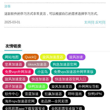
游客
这款软件的学习方式非常灵活，可以根据自己的需求选择学习方式。
2025-03-01
支持
[0]
反对
[0]
友情链接
网站地图
QuickQ
旋风加速度器
旋风加速
坚果加速器
tiktok加速器
狗急加速器官网
免费vqn外网加速
小蓝鸟
免费vps加速器外网苹果版
旋风加速度器
快连加速器
快连加速器官网入口
原子加速器
快鸭加速器
旋风加速度器
外网网址导航
软件中心
雷霆加速
狂飙加速器
哔咔漫画
快鸭VPN
海外npv加速器官网
老品牌—全民彩票
全民彩票app下载安装安卓
全民彩票安卓版下载