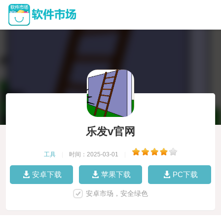
乐发v官网
工具
|
时间：2025-03-01
|
安卓下载
苹果下载
PC下载
安卓市场，安全绿色