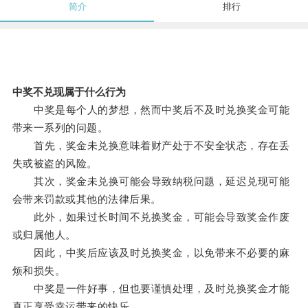
简介
排行
中奖不兑现属于什么行为
中奖是每个人的梦想，然而中奖后不及时兑换奖金可能
带来一系列的问题。
首先，奖金未兑换意味着财产处于不安全状态，存在丢
失或被盗的风险。
其次，奖金未兑换可能会导致纳税问题，延迟兑现可能
会带来罚款或其他的法律后果。
此外，如果过长时间不兑换奖金，可能会导致奖金作废
或归属他人。
因此，中奖后应该及时兑换奖金，以免带来不必要的麻
烦和损失。
中奖是一件好事，但也要谨慎处理，及时兑换奖金才能
真正享受幸运带来的快乐。