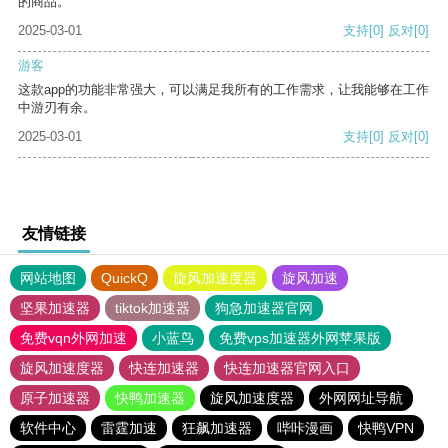
的商品。
2025-03-01
支持
[0]
反对
[0]
游客
这款app的功能非常强大，可以满足我所有的工作需求，让我能够在工作
中游刃有余。
2025-03-01
支持
[0]
反对
[0]
友情链接
网站地图
QuickQ
旋风加速度器
旋风加速
坚果加速器
tiktok加速器
狗急加速器官网
免费vqn外网加速
小蓝鸟
免费vps加速器外网苹果版
旋风加速度器
快连加速器
快连加速器官网入口
原子加速器
快鸭加速器
旋风加速度器
外网网址导航
软件中心
雷霆加速
狂飙加速器
哔咔漫画
快鸭VPN