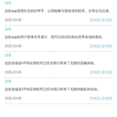
游客
这款app是我社交的好帮手，让我能够与朋友保持联系，分享生活点滴。
2025-03-09
支持
[0]
反对
[0]
游客
这款app的用户群体非常庞大，我可以结识到来自世界各地的朋友。
2025-03-09
支持
[0]
反对
[0]
游客
这款加速器VPM应用程序已经为我们带来了无限的流畅体验。
2025-03-09
支持
[0]
反对
[0]
游客
这款加速器VPM应用程序已经为我们带来了无限的隐私和自由。
2025-03-09
支持
[0]
反对
[0]