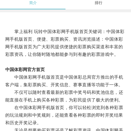
简介
排行
掌上福利 玩转中国体彩网手机版首页关键词：中国体彩
网手机版首页、便捷、彩票购买、资讯浏览描述：中国体彩
网手机版首页为广大彩民提供便捷的彩票购买渠道和丰富的
彩票资讯，让你随时随地都能参与到有趣的彩票游戏中。
中国体彩网官方首页
中国体彩网手机版首页是中国体彩总局官方推出的手机
客户端，集彩票购买、开奖信息、赛事直播等功能于一体。
不仅可以随时查看最新的彩票中奖号码和奖池信息，还
能直接在手机上购买各种彩票，为彩民提供了极大的便利。
在中国体彩网手机版首页，你可以轻松浏览到各种彩票
的玩法规则和中奖规则，还能查看各种彩票的即时开奖结果
和历史开奖记录。
无论是想要购买彩票还是了解彩票资讯，中国体彩网手