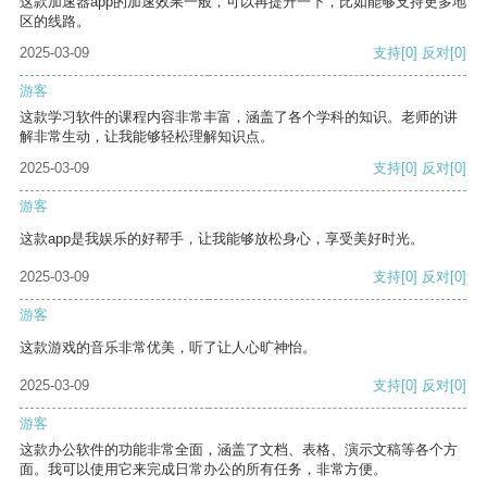
这款加速器app的加速效果一般，可以再提升一下，比如能够支持更多地
区的线路。
2025-03-09
支持
[0]
反对
[0]
游客
这款学习软件的课程内容非常丰富，涵盖了各个学科的知识。老师的讲
解非常生动，让我能够轻松理解知识点。
2025-03-09
支持
[0]
反对
[0]
游客
这款app是我娱乐的好帮手，让我能够放松身心，享受美好时光。
2025-03-09
支持
[0]
反对
[0]
游客
这款游戏的音乐非常优美，听了让人心旷神怡。
2025-03-09
支持
[0]
反对
[0]
游客
这款办公软件的功能非常全面，涵盖了文档、表格、演示文稿等各个方
面。我可以使用它来完成日常办公的所有任务，非常方便。