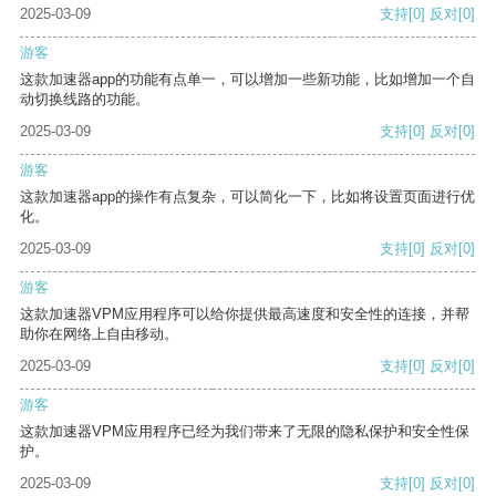
2025-03-09
支持
[0]
反对
[0]
游客
这款加速器app的功能有点单一，可以增加一些新功能，比如增加一个自
动切换线路的功能。
2025-03-09
支持
[0]
反对
[0]
游客
这款加速器app的操作有点复杂，可以简化一下，比如将设置页面进行优
化。
2025-03-09
支持
[0]
反对
[0]
游客
这款加速器VPM应用程序可以给你提供最高速度和安全性的连接，并帮
助你在网络上自由移动。
2025-03-09
支持
[0]
反对
[0]
游客
这款加速器VPM应用程序已经为我们带来了无限的隐私保护和安全性保
护。
2025-03-09
支持
[0]
反对
[0]