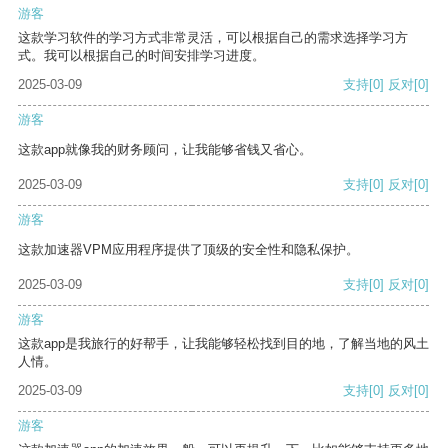
游客
这款学习软件的学习方式非常灵活，可以根据自己的需求选择学习方
式。我可以根据自己的时间安排学习进度。
2025-03-09
支持
[0]
反对
[0]
游客
这款app就像我的财务顾问，让我能够省钱又省心。
2025-03-09
支持
[0]
反对
[0]
游客
这款加速器VPM应用程序提供了顶级的安全性和隐私保护。
2025-03-09
支持
[0]
反对
[0]
游客
这款app是我旅行的好帮手，让我能够轻松找到目的地，了解当地的风土
人情。
2025-03-09
支持
[0]
反对
[0]
游客