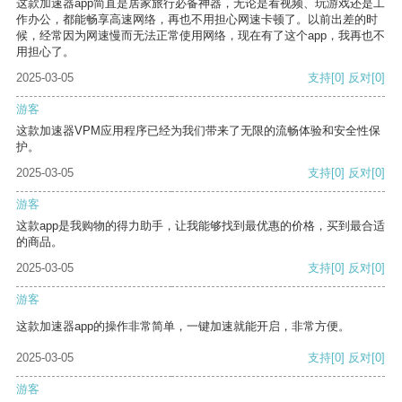
这款加速器app简直是居家旅行必备神器，无论是看视频、玩游戏还是工
作办公，都能畅享高速网络，再也不用担心网速卡顿了。以前出差的时
候，经常因为网速慢而无法正常使用网络，现在有了这个app，我再也不
用担心了。
2025-03-05
支持
[0]
反对
[0]
游客
这款加速器VPM应用程序已经为我们带来了无限的流畅体验和安全性保
护。
2025-03-05
支持
[0]
反对
[0]
游客
这款app是我购物的得力助手，让我能够找到最优惠的价格，买到最合适
的商品。
2025-03-05
支持
[0]
反对
[0]
游客
这款加速器app的操作非常简单，一键加速就能开启，非常方便。
2025-03-05
支持
[0]
反对
[0]
游客