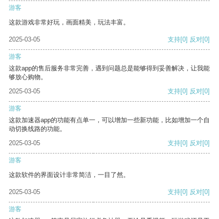
游客
这款游戏非常好玩，画面精美，玩法丰富。
2025-03-05
支持
[0]
反对
[0]
游客
这款app的售后服务非常完善，遇到问题总是能够得到妥善解决，让我能
够放心购物。
2025-03-05
支持
[0]
反对
[0]
游客
这款加速器app的功能有点单一，可以增加一些新功能，比如增加一个自
动切换线路的功能。
2025-03-05
支持
[0]
反对
[0]
游客
这款软件的界面设计非常简洁，一目了然。
2025-03-05
支持
[0]
反对
[0]
游客