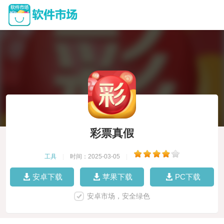
彩票真假
工具
|
时间：2025-03-05
|
安卓下载
苹果下载
PC下载
安卓市场，安全绿色