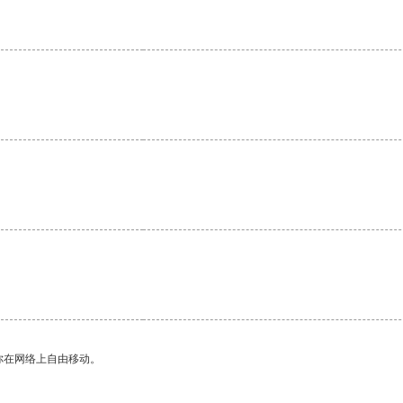
。
你在网络上自由移动。