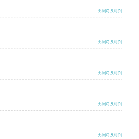
支持
[0]
反对
[0]
支持
[0]
反对
[0]
支持
[0]
反对
[0]
支持
[0]
反对
[0]
支持
[0]
反对
[0]