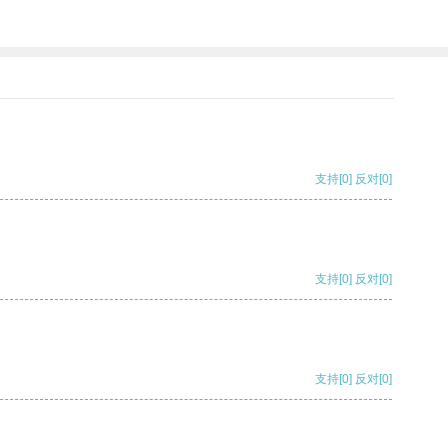
支持
[0]
反对
[0]
支持
[0]
反对
[0]
支持
[0]
反对
[0]