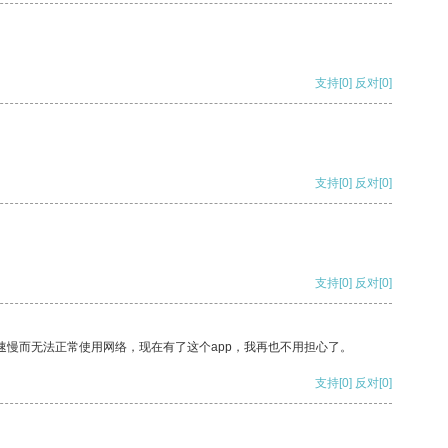
支持
[0]
反对
[0]
支持
[0]
反对
[0]
支持
[0]
反对
[0]
速慢而无法正常使用网络，现在有了这个app，我再也不用担心了。
支持
[0]
反对
[0]