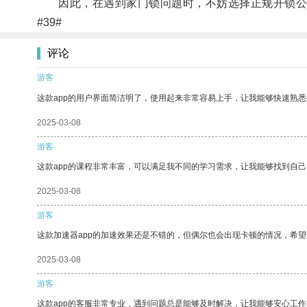
因此，在遇到家门锁问题时，不妨选择正规开锁公
#39#
评论
游客
这款app的用户界面简洁明了，使用起来非常容易上手，让我能够快速熟
2025-03-08
游客
这款app的课程非常丰富，可以满足我不同的学习需求，让我能够找到自
2025-03-08
游客
这款加速器app的加速效果还是不错的，但偶尔也会出现卡顿的情况，希
2025-03-08
游客
这款app的客服非常专业，遇到问题总是能够及时解决，让我能够安心工作