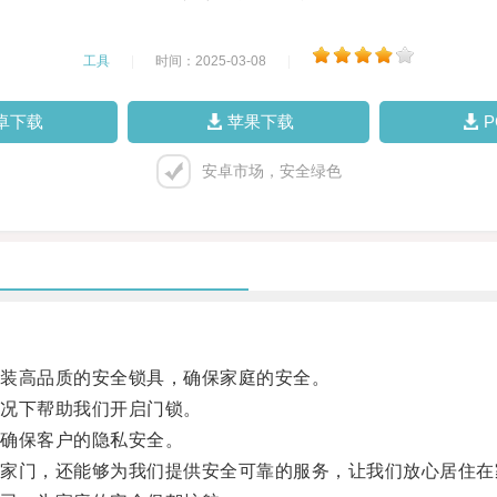
工具
|
时间：2025-03-08
|
卓下载
苹果下载
安卓市场，安全绿色
装高品质的安全锁具，确保家庭的安全。
况下帮助我们开启门锁。
确保客户的隐私安全。
门，还能够为我们提供安全可靠的服务，让我们放心居住在