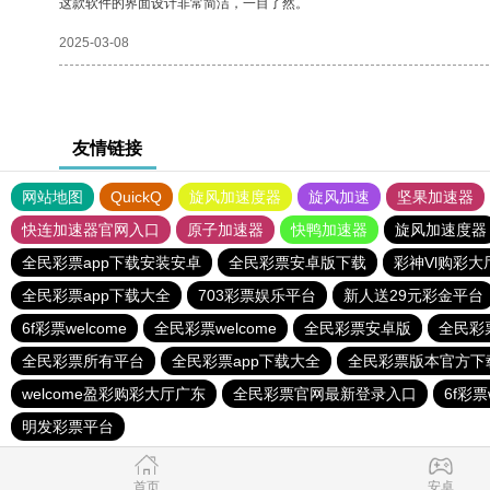
这款软件的界面设计非常简洁，一目了然。
2025-03-08
友情链接
网站地图
QuickQ
旋风加速度器
旋风加速
坚果加速器
快连加速器官网入口
原子加速器
快鸭加速器
旋风加速度器
全民彩票app下载安装安卓
全民彩票安卓版下载
彩神Vl购彩大
全民彩票app下载大全
703彩票娱乐平台
新人送29元彩金平台
6f彩票welcome
全民彩票welcome
全民彩票安卓版
全民彩
全民彩票所有平台
全民彩票app下载大全
全民彩票版本官方下
welcome盈彩购彩大厅广东
全民彩票官网最新登录入口
6f彩票
明发彩票平台
首页
安卓