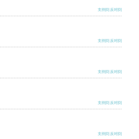
支持
[0]
反对
[0]
支持
[0]
反对
[0]
支持
[0]
反对
[0]
支持
[0]
反对
[0]
支持
[0]
反对
[0]