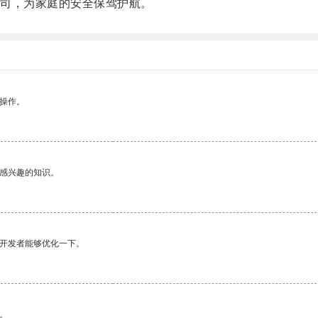
司，为家庭的安全保驾护航。
悉操作。
己感兴趣的知识。
望开发者能够优化一下。
。