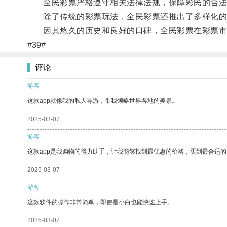
全民彩票严格遵守相关法律法规，保障彩民的合法
除了传统的彩票玩法，全民彩票还推出了多样化的
因其悠久的历史和良好的口碑，全民彩票在彩票市
#39#
评论
游客
这款app就像我的私人导游，带我领略世界各地的美景。
2025-03-07
游客
这款app是我购物的得力助手，让我能够找到最优惠的价格，买到最合适
2025-03-07
游客
这款软件的操作非常简单，即使是小白也能快速上手。
2025-03-07