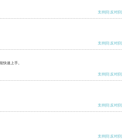
支持
[0]
反对
[0]
支持
[0]
反对
[0]
能快速上手。
支持
[0]
反对
[0]
支持
[0]
反对
[0]
支持
[0]
反对
[0]