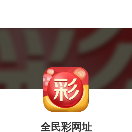
全民彩网址