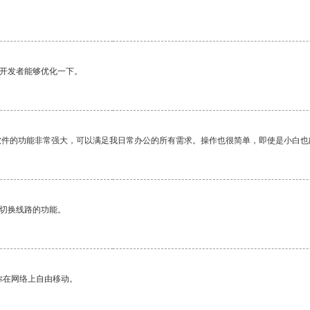
望开发者能够优化一下。
软件的功能非常强大，可以满足我日常办公的所有需求。操作也很简单，即使是小白也
动切换线路的功能。
你在网络上自由移动。