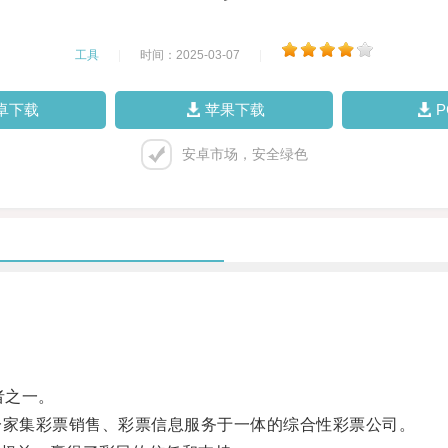
工具
|
时间：2025-03-07
|
卓下载
苹果下载
安卓市场，安全绿色
者之一。
家集彩票销售、彩票信息服务于一体的综合性彩票公司。