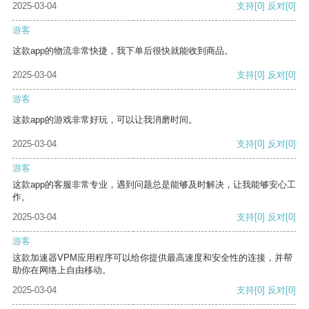
2025-03-04
支持
[0]
反对
[0]
游客
这款app的物流非常快捷，我下单后很快就能收到商品。
2025-03-04
支持
[0]
反对
[0]
游客
这款app的游戏非常好玩，可以让我消磨时间。
2025-03-04
支持
[0]
反对
[0]
游客
这款app的客服非常专业，遇到问题总是能够及时解决，让我能够安心工
作。
2025-03-04
支持
[0]
反对
[0]
游客
这款加速器VPM应用程序可以给你提供最高速度和安全性的连接，并帮
助你在网络上自由移动。
2025-03-04
支持
[0]
反对
[0]