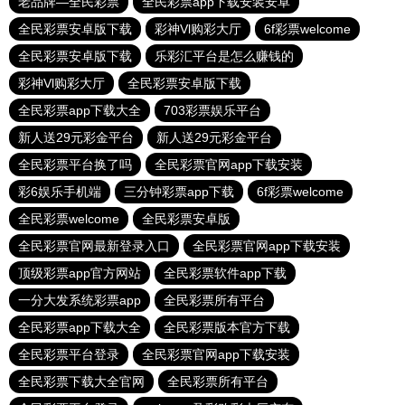
老品牌—全民彩票
全民彩票app下载安装安卓
全民彩票安卓版下载
彩神Vl购彩大厅
6f彩票welcome
全民彩票安卓版下载
乐彩汇平台是怎么赚钱的
彩神Vl购彩大厅
全民彩票安卓版下载
全民彩票app下载大全
703彩票娱乐平台
新人送29元彩金平台
新人送29元彩金平台
全民彩票平台换了吗
全民彩票官网app下载安装
彩6娱乐手机端
三分钟彩票app下载
6f彩票welcome
全民彩票welcome
全民彩票安卓版
全民彩票官网最新登录入口
全民彩票官网app下载安装
顶级彩票app官方网站
全民彩票软件app下载
一分大发系统彩票app
全民彩票所有平台
全民彩票app下载大全
全民彩票版本官方下载
全民彩票平台登录
全民彩票官网app下载安装
全民彩票下载大全官网
全民彩票所有平台