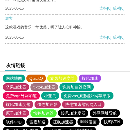
2025-05-15
支持
[0]
反对
[0]
游客
这款游戏的音乐非常优美，听了让人心旷神怡。
2025-05-15
支持
[0]
反对
[0]
友情链接
网站地图
QuickQ
旋风加速度器
旋风加速
坚果加速器
tiktok加速器
狗急加速器官网
免费vqn外网加速
小蓝鸟
免费vps加速器外网苹果版
旋风加速度器
快连加速器
快连加速器官网入口
原子加速器
快鸭加速器
旋风加速度器
外网网址导航
软件中心
雷霆加速
狂飙加速器
哔咔漫画
快鸭VPN