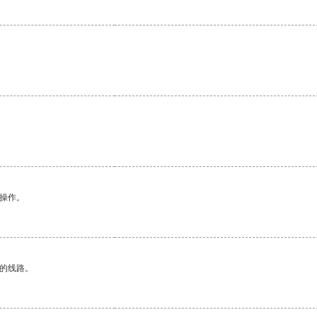
悉操作。
区的线路。