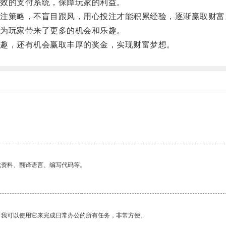
效的支付系统，保障玩家的利益。
策略，不盲目跟风，用心投注才能积累经验，逐渐赢取财富
为玩家带来了更多的机会和乐趣。
趣，还有机会赢取丰厚的奖金，实现财富梦想。
找资料、翻译语言、编写代码等。
。我可以使用它来完成日常办公的所有任务，非常方便。