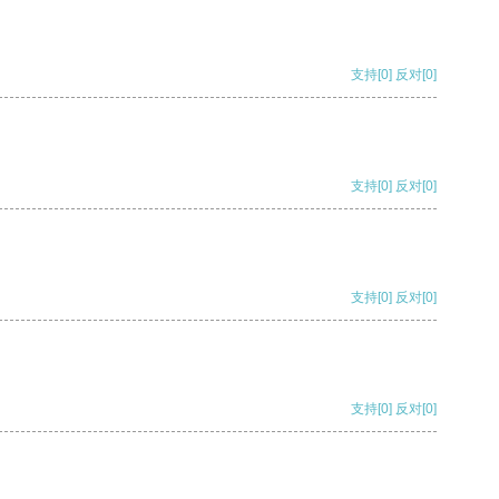
支持
[0]
反对
[0]
支持
[0]
反对
[0]
支持
[0]
反对
[0]
支持
[0]
反对
[0]