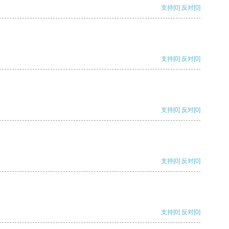
支持
[0]
反对
[0]
支持
[0]
反对
[0]
支持
[0]
反对
[0]
支持
[0]
反对
[0]
支持
[0]
反对
[0]