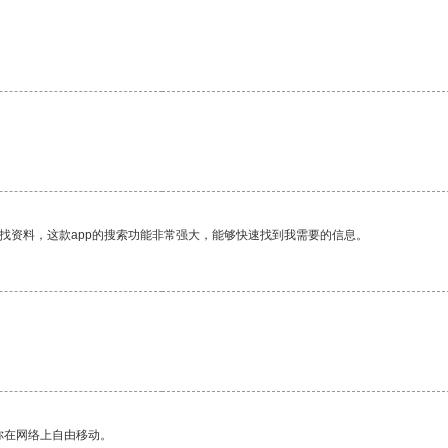
找资料，这款app的搜索功能非常强大，能够快速找到我需要的信息。
你在网络上自由移动。