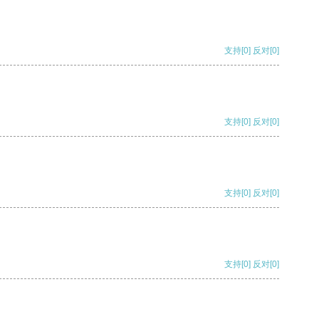
支持
[0]
反对
[0]
支持
[0]
反对
[0]
支持
[0]
反对
[0]
支持
[0]
反对
[0]