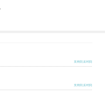
。
支持
[0]
反对
[0]
支持
[0]
反对
[0]