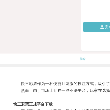
安
简介
快三彩票作为一种便捷且刺激的投注方式，吸引了
然而，由于市场上存在一些不法平台，玩家在选择
快三彩票正规平台下载