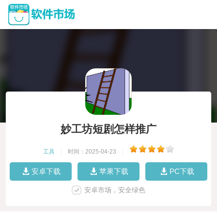
妙工坊短剧怎样推广
工具
|
时间：2025-04-23
|
安卓下载
苹果下载
PC下载
安卓市场，安全绿色