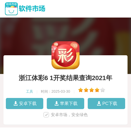
浙江体彩6 1开奖结果查询2021年
工具
|
时间：2025-03-30
|
安卓下载
苹果下载
PC下载
安卓市场，安全绿色