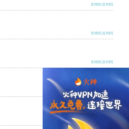
支持
[0]
反对
[0]
支持
[0]
反对
[0]
支持
[0]
反对
[0]
支持
[0]
反对
[0]
支持
[0]
反对
[0]