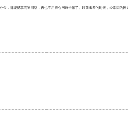
作办公，都能畅享高速网络，再也不用担心网速卡顿了。以前出差的时候，经常因为网