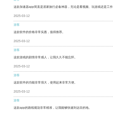
这款加速器app简直是居家旅行必备神器，无论是看视频、玩游戏还是工
2025-03-12
游客
这款软件的价格非常实惠，值得推荐。
2025-03-12
游客
这款游戏的剧情非常感人，让我久久不能忘怀。
2025-03-12
游客
这款软件的功能非常强大，使用起来非常方便。
2025-03-12
游客
这款app的路线规划非常精准，让我能够快速到达目的地。