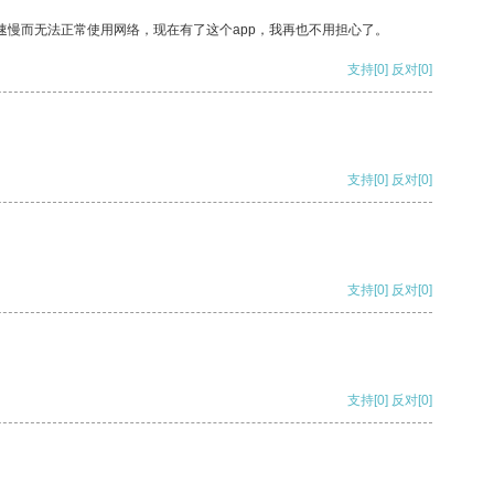
速慢而无法正常使用网络，现在有了这个app，我再也不用担心了。
支持
[0]
反对
[0]
支持
[0]
反对
[0]
支持
[0]
反对
[0]
支持
[0]
反对
[0]