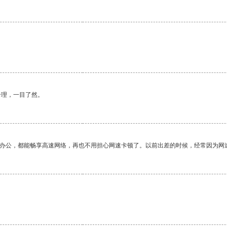
。
合理，一目了然。
作办公，都能畅享高速网络，再也不用担心网速卡顿了。以前出差的时候，经常因为网