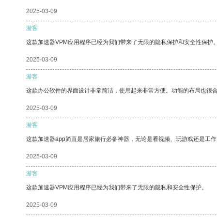
2025-03-09
游客
这款加速器VPM应用程序已经为我们带来了无限的隐私保护和安全性保护
2025-03-09
游客
这款办公软件的界面设计非常简洁，使用起来非常方便。功能的布局也很
2025-03-09
游客
这款加速器app简直是居家旅行必备神器，无论是看视频、玩游戏还是工
2025-03-09
游客
这款加速器VPM应用程序已经为我们带来了无限的隐私和安全性保护。
2025-03-09