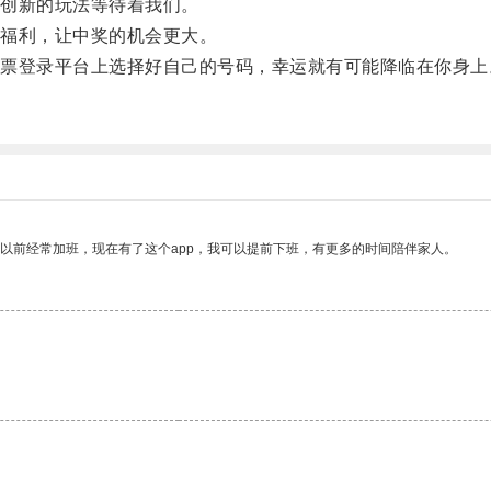
创新的玩法等待着我们。
福利，让中奖的机会更大。
登录平台上选择好自己的号码，幸运就有可能降临在你身上
。
我以前经常加班，现在有了这个app，我可以提前下班，有更多的时间陪伴家人。