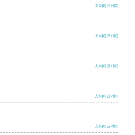
支持
[0]
反对
[0]
支持
[0]
反对
[0]
支持
[0]
反对
[0]
支持
[0]
反对
[0]
支持
[0]
反对
[0]