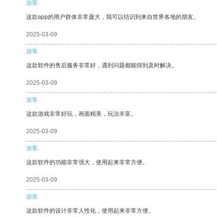
游客
这款app的用户群体非常庞大，我可以结识到来自世界各地的朋友。
2025-03-09
游客
这款软件的售后服务非常好，遇到问题都能得到及时解决。
2025-03-09
游客
这款游戏非常好玩，画面精美，玩法丰富。
2025-03-09
游客
这款软件的功能非常强大，使用起来非常方便。
2025-03-09
游客
这款软件的设计非常人性化，使用起来非常方便。