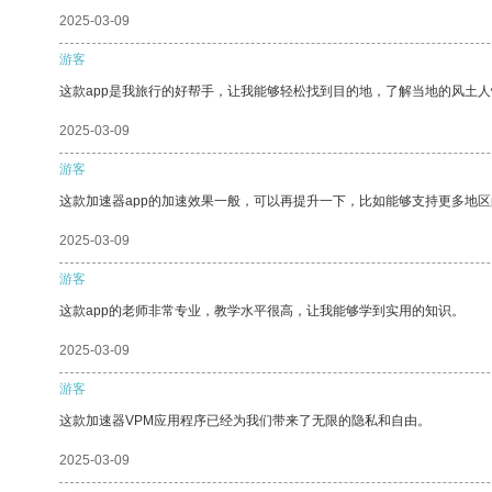
2025-03-09
游客
这款app是我旅行的好帮手，让我能够轻松找到目的地，了解当地的风土人
2025-03-09
游客
这款加速器app的加速效果一般，可以再提升一下，比如能够支持更多地
2025-03-09
游客
这款app的老师非常专业，教学水平很高，让我能够学到实用的知识。
2025-03-09
游客
这款加速器VPM应用程序已经为我们带来了无限的隐私和自由。
2025-03-09