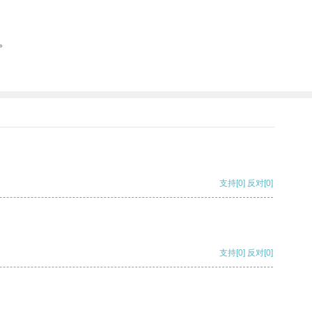
。
支持
[0]
反对
[0]
支持
[0]
反对
[0]