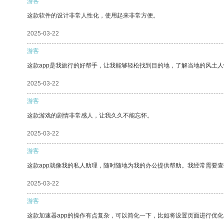
游客
这款软件的设计非常人性化，使用起来非常方便。
2025-03-22
游客
这款app是我旅行的好帮手，让我能够轻松找到目的地，了解当地的风土人
2025-03-22
游客
这款游戏的剧情非常感人，让我久久不能忘怀。
2025-03-22
游客
这款app就像我的私人助理，随时随地为我的办公提供帮助。我经常需要查
2025-03-22
游客
这款加速器app的操作有点复杂，可以简化一下，比如将设置页面进行优化