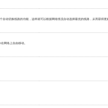
一个自动切换线路的功能，这样就可以根据网络情况自动选择最优的线路，从而获得更
你在网络上自由移动。