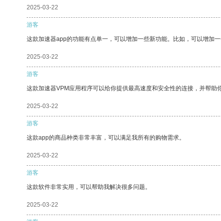
2025-03-22
游客
这款加速器app的功能有点单一，可以增加一些新功能。比如，可以增加
2025-03-22
游客
这款加速器VPM应用程序可以给你提供最高速度和安全性的连接，并帮助
2025-03-22
游客
这款app的商品种类非常丰富，可以满足我所有的购物需求。
2025-03-22
游客
这款软件非常实用，可以帮助我解决很多问题。
2025-03-22