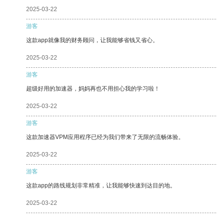
2025-03-22
游客
这款app就像我的财务顾问，让我能够省钱又省心。
2025-03-22
游客
超级好用的加速器，妈妈再也不用担心我的学习啦！
2025-03-22
游客
这款加速器VPM应用程序已经为我们带来了无限的流畅体验。
2025-03-22
游客
这款app的路线规划非常精准，让我能够快速到达目的地。
2025-03-22