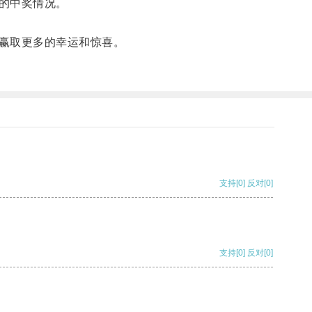
的中奖情况。
赢取更多的幸运和惊喜。
支持
[0]
反对
[0]
支持
[0]
反对
[0]