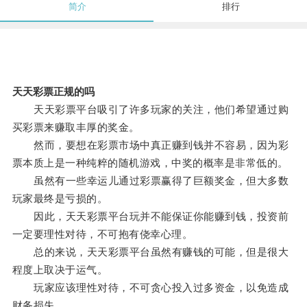
简介
排行
天天彩票正规的吗
天天彩票平台吸引了许多玩家的关注，他们希望通过购
买彩票来赚取丰厚的奖金。
然而，要想在彩票市场中真正赚到钱并不容易，因为彩
票本质上是一种纯粹的随机游戏，中奖的概率是非常低的。
虽然有一些幸运儿通过彩票赢得了巨额奖金，但大多数
玩家最终是亏损的。
因此，天天彩票平台玩并不能保证你能赚到钱，投资前
一定要理性对待，不可抱有侥幸心理。
总的来说，天天彩票平台虽然有赚钱的可能，但是很大
程度上取决于运气。
玩家应该理性对待，不可贪心投入过多资金，以免造成
财务损失。