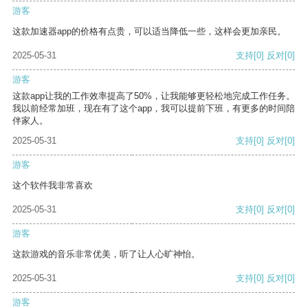
游客
这款加速器app的价格有点贵，可以适当降低一些，这样会更加亲民。
2025-05-31
支持
[0]
反对
[0]
游客
这款app让我的工作效率提高了50%，让我能够更轻松地完成工作任务。
我以前经常加班，现在有了这个app，我可以提前下班，有更多的时间陪
伴家人。
2025-05-31
支持
[0]
反对
[0]
游客
这个软件我非常喜欢
2025-05-31
支持
[0]
反对
[0]
游客
这款游戏的音乐非常优美，听了让人心旷神怡。
2025-05-31
支持
[0]
反对
[0]
游客