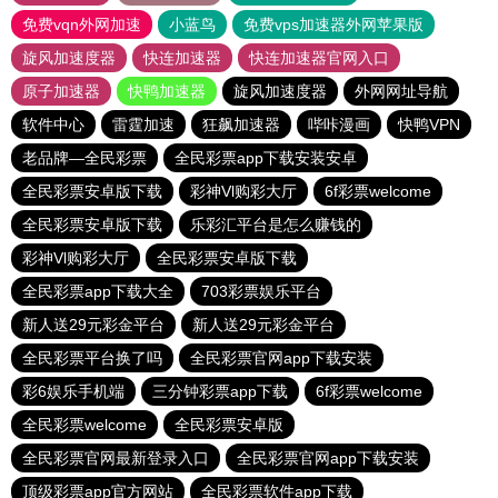
免费vqn外网加速
小蓝鸟
免费vps加速器外网苹果版
旋风加速度器
快连加速器
快连加速器官网入口
原子加速器
快鸭加速器
旋风加速度器
外网网址导航
软件中心
雷霆加速
狂飙加速器
哔咔漫画
快鸭VPN
老品牌—全民彩票
全民彩票app下载安装安卓
全民彩票安卓版下载
彩神Vl购彩大厅
6f彩票welcome
全民彩票安卓版下载
乐彩汇平台是怎么赚钱的
彩神Vl购彩大厅
全民彩票安卓版下载
全民彩票app下载大全
703彩票娱乐平台
新人送29元彩金平台
新人送29元彩金平台
全民彩票平台换了吗
全民彩票官网app下载安装
彩6娱乐手机端
三分钟彩票app下载
6f彩票welcome
全民彩票welcome
全民彩票安卓版
全民彩票官网最新登录入口
全民彩票官网app下载安装
顶级彩票app官方网站
全民彩票软件app下载