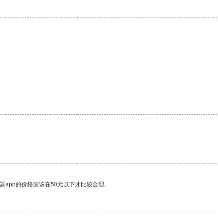
器app的价格应该在50元以下才比较合理。