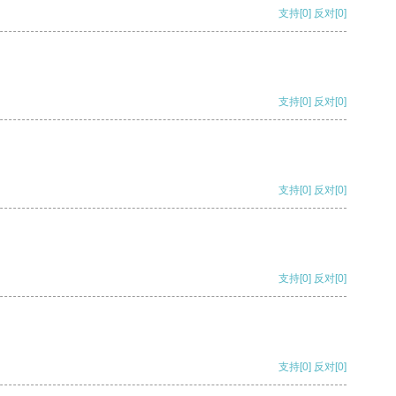
支持
[0]
反对
[0]
支持
[0]
反对
[0]
支持
[0]
反对
[0]
支持
[0]
反对
[0]
支持
[0]
反对
[0]