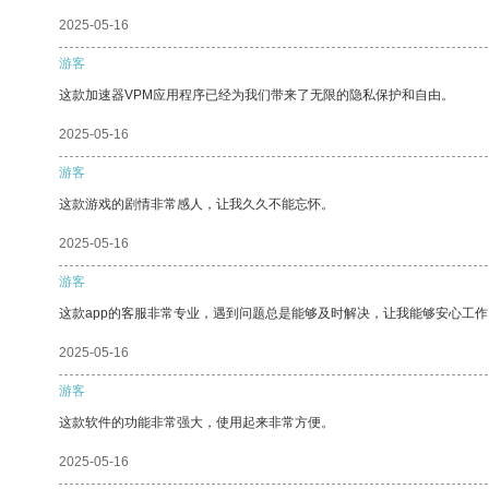
2025-05-16
游客
这款加速器VPM应用程序已经为我们带来了无限的隐私保护和自由。
2025-05-16
游客
这款游戏的剧情非常感人，让我久久不能忘怀。
2025-05-16
游客
这款app的客服非常专业，遇到问题总是能够及时解决，让我能够安心工作
2025-05-16
游客
这款软件的功能非常强大，使用起来非常方便。
2025-05-16