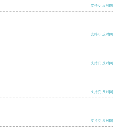
支持
[0]
反对
[0]
支持
[0]
反对
[0]
支持
[0]
反对
[0]
支持
[0]
反对
[0]
支持
[0]
反对
[0]