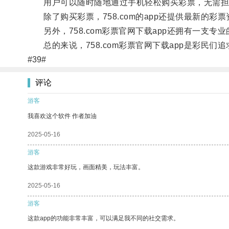
用户可以随时随地通过手机轻松购买彩票，无需担
除了购买彩票，758.com的app还提供最新的彩
另外，758.com彩票官网下载app还拥有一支专
总的来说，758.com彩票官网下载app是彩民们
#39#
评论
游客
我喜欢这个软件 作者加油
2025-05-16
游客
这款游戏非常好玩，画面精美，玩法丰富。
2025-05-16
游客
这款app的功能非常丰富，可以满足我不同的社交需求。