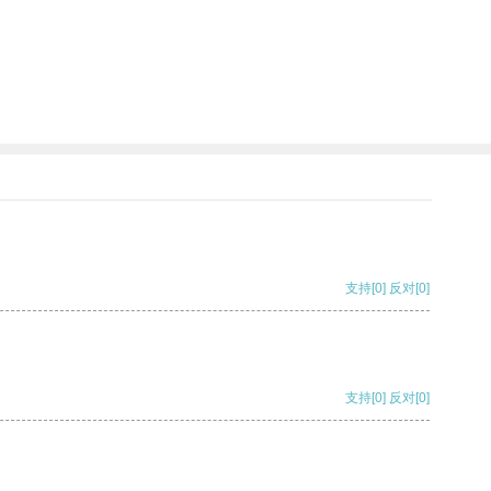
支持
[0]
反对
[0]
支持
[0]
反对
[0]