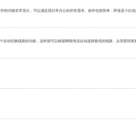
软件的功能非常强大，可以满足我日常办公的所有需求。操作也很简单，即使是小白也
一个自动切换线路的功能，这样就可以根据网络情况自动选择最优的线路，从而获得更