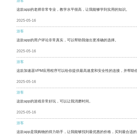
游客
这款app的老师非常专业，教学水平很高，让我能够学到实用的知识。
2025-05-16
游客
这款app的用户评论非常真实，可以帮助我做出更准确的选择。
2025-05-16
游客
这款加速器VPM应用程序可以给你提供最高速度和安全性的连接，并帮助
2025-05-16
游客
这款app的游戏非常好玩，可以让我消磨时间。
2025-05-16
游客
这款app是我购物的得力助手，让我能够找到最优惠的价格，买到最合适