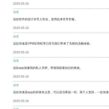
2025-05-16
游客
这款软件的设计非常人性化，使用起来非常舒服。
2025-05-16
游客
这款加速器VPM应用程序已经为我们带来了无限的流畅体验。
2025-05-16
游客
这款app就像我的私人导师，带领我探索知识的奥秘。
2025-05-16
游客
这款加速器app的价格有点贵，可以适当降低一些。我个人觉得，一款加速
2025-05-16