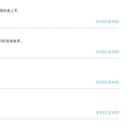
能快速上手。
支持
[0]
反对
[0]
好的加速效果。
支持
[0]
反对
[0]
支持
[0]
反对
[0]
支持
[0]
反对
[0]