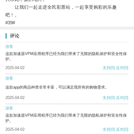
让我们一起走进全民彩票站，一起享受购彩的乐趣
吧！。
#39#
评论
游客
这款加速器VPM应用程序已经为我们带来了无限的隐私保护和安全性保
护。
2025-04-02
支持
[0]
反对
[0]
游客
这款app的商品种类非常丰富，可以满足我所有的购物需求。
2025-04-02
支持
[0]
反对
[0]
游客
这款加速器VPM应用程序已经为我们带来了无限的隐私保护和安全性保
护。
2025-04-02
支持
[0]
反对
[0]