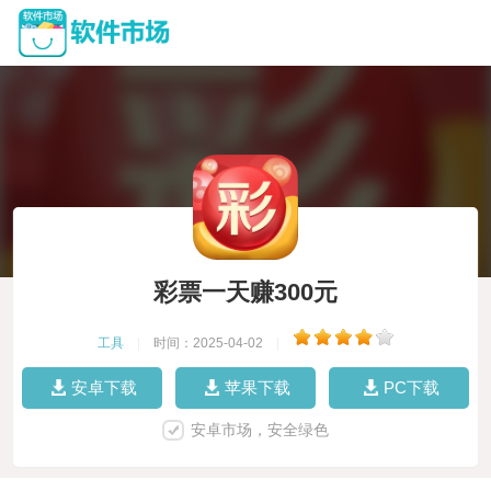
彩票一天赚300元
工具
|
时间：2025-04-02
|
安卓下载
苹果下载
PC下载
安卓市场，安全绿色