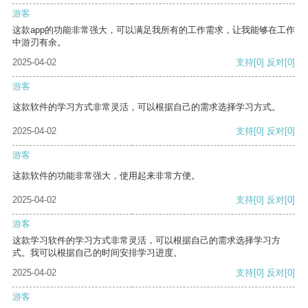
游客
这款app的功能非常强大，可以满足我所有的工作需求，让我能够在工作
中游刃有余。
2025-04-02
支持
[0]
反对
[0]
游客
这款软件的学习方式非常灵活，可以根据自己的需求选择学习方式。
2025-04-02
支持
[0]
反对
[0]
游客
这款软件的功能非常强大，使用起来非常方便。
2025-04-02
支持
[0]
反对
[0]
游客
这款学习软件的学习方式非常灵活，可以根据自己的需求选择学习方
式。我可以根据自己的时间安排学习进度。
2025-04-02
支持
[0]
反对
[0]
游客