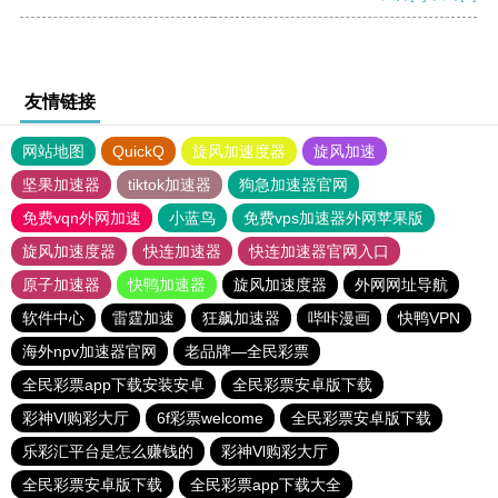
友情链接
网站地图
QuickQ
旋风加速度器
旋风加速
坚果加速器
tiktok加速器
狗急加速器官网
免费vqn外网加速
小蓝鸟
免费vps加速器外网苹果版
旋风加速度器
快连加速器
快连加速器官网入口
原子加速器
快鸭加速器
旋风加速度器
外网网址导航
软件中心
雷霆加速
狂飙加速器
哔咔漫画
快鸭VPN
海外npv加速器官网
老品牌—全民彩票
全民彩票app下载安装安卓
全民彩票安卓版下载
彩神Vl购彩大厅
6f彩票welcome
全民彩票安卓版下载
乐彩汇平台是怎么赚钱的
彩神Vl购彩大厅
全民彩票安卓版下载
全民彩票app下载大全