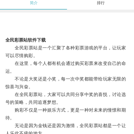
简介
排行
全民彩票站软件下载
全民彩票站是一个汇聚了各种彩票游戏的平台，让玩家
可以尽情购彩。
在这里，每个人都有机会通过购买彩票来改变自己的命
运。
不论是大奖还是小奖，每一次中奖都能带给玩家无限的
惊喜与兴奋。
在全民彩票站，大家可以共同分享中奖的喜悦，讨论选
号的策略，共同追逐梦想。
购彩不仅是一种娱乐方式，更是一种对未来的憧憬和期
待。
无论是因为金钱还是因为激情，全民彩票站都是一个让
人乐此不疲的地方。