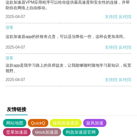
这款加速器VPM应用程序可以给你提供最高速度和安全性的连接，并帮
助你在网络上自由移动。
2025-04-07
支持
[0]
反对
[0]
游客
这款加速器app的价格有点贵，可以适当降低一些，这样会更加亲民。
2025-04-07
支持
[0]
反对
[0]
游客
这款app是我学习路上的良师益友，让我能够随时随地学习新知识，拓宽
视野。
2025-04-07
支持
[0]
反对
[0]
友情链接
网站地图
QuickQ
旋风加速度器
旋风加速
坚果加速器
tiktok加速器
狗急加速器官网