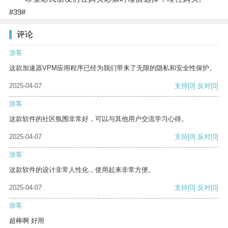
#39#
评论
游客
这款加速器VPM应用程序已经为我们带来了无限的隐私和安全性保护。
2025-04-07
支持
[0]
反对
[0]
游客
这款软件的社区氛围非常好，可以与其他用户交流学习心得。
2025-04-07
支持
[0]
反对
[0]
游客
这款软件的设计非常人性化，使用起来非常方便。
2025-04-07
支持
[0]
反对
[0]
游客
超棒啊 好用