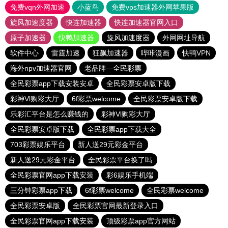
免费vqn外网加速
小蓝鸟
免费vps加速器外网苹果版
旋风加速度器
快连加速器
快连加速器官网入口
原子加速器
快鸭加速器
旋风加速度器
外网网址导航
软件中心
雷霆加速
狂飙加速器
哔咔漫画
快鸭VPN
海外npv加速器官网
老品牌—全民彩票
全民彩票app下载安装安卓
全民彩票安卓版下载
彩神Vl购彩大厅
6f彩票welcome
全民彩票安卓版下载
乐彩汇平台是怎么赚钱的
彩神Vl购彩大厅
全民彩票安卓版下载
全民彩票app下载大全
703彩票娱乐平台
新人送29元彩金平台
新人送29元彩金平台
全民彩票平台换了吗
全民彩票官网app下载安装
彩6娱乐手机端
三分钟彩票app下载
6f彩票welcome
全民彩票welcome
全民彩票安卓版
全民彩票官网最新登录入口
全民彩票官网app下载安装
顶级彩票app官方网站