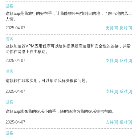
游客
这款app是我旅行的好帮手，让我能够轻松找到目的地，了解当地的风土
人情。
2025-04-07
支持
[0]
反对
[0]
游客
这款加速器VPM应用程序可以给你提供最高速度和安全性的连接，并帮
助你在网络上自由移动。
2025-04-07
支持
[0]
反对
[0]
游客
这款软件非常实用，可以帮助我解决很多问题。
2025-04-07
支持
[0]
反对
[0]
游客
这款app就像我的娱乐小助手，随时随地为我的娱乐提供帮助。
2025-04-07
支持
[0]
反对
[0]
游客