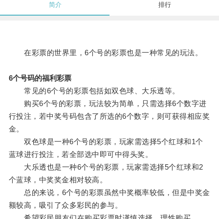
简介
排行
在彩票的世界里，6个号的彩票也是一种常见的玩法。
6个号码的福利彩票
常见的6个号的彩票包括如双色球、大乐透等。
购买6个号的彩票，玩法较为简单，只需选择6个数字进
行投注，若中奖号码包含了所选的6个数字，则可获得相应奖
金。
双色球是一种6个号的彩票，玩家需选择5个红球和1个
蓝球进行投注，若全部选中即可中得头奖。
大乐透也是一种6个号的彩票，玩家需选择5个红球和2
个蓝球，中奖奖金相对较高。
总的来说，6个号的彩票虽然中奖概率较低，但是中奖金
额较高，吸引了众多彩民的参与。
希望彩民朋友们在购买彩票时谨慎选择，理性购买。