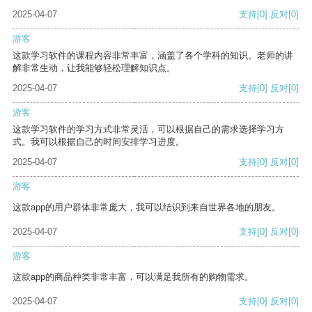
2025-04-07
支持
[0]
反对
[0]
游客
这款学习软件的课程内容非常丰富，涵盖了各个学科的知识。老师的讲
解非常生动，让我能够轻松理解知识点。
2025-04-07
支持
[0]
反对
[0]
游客
这款学习软件的学习方式非常灵活，可以根据自己的需求选择学习方
式。我可以根据自己的时间安排学习进度。
2025-04-07
支持
[0]
反对
[0]
游客
这款app的用户群体非常庞大，我可以结识到来自世界各地的朋友。
2025-04-07
支持
[0]
反对
[0]
游客
这款app的商品种类非常丰富，可以满足我所有的购物需求。
2025-04-07
支持
[0]
反对
[0]