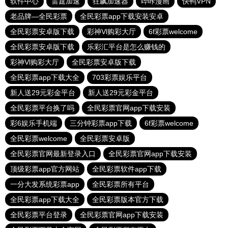
软件中心
雷霆加速
狂飙加速器
哔咔漫画
快鸭VPN
老品牌—全民彩票
全民彩票app下载安装安卓
全民彩票安卓版下载
彩神Vl购彩大厅
6f彩票welcome
全民彩票安卓版下载
乐彩汇平台是怎么赚钱的
彩神Vl购彩大厅
全民彩票安卓版下载
全民彩票app下载大全
703彩票娱乐平台
新人送29元彩金平台
新人送29元彩金平台
全民彩票平台换了吗
全民彩票官网app下载安装
彩6娱乐手机端
三分钟彩票app下载
6f彩票welcome
全民彩票welcome
全民彩票安卓版
全民彩票官网最新登录入口
全民彩票官网app下载安装
顶级彩票app官方网站
全民彩票软件app下载
一分大发系统彩票app
全民彩票所有平台
全民彩票app下载大全
全民彩票版本官方下载
全民彩票平台登录
全民彩票官网app下载安装