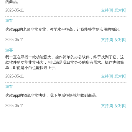
的商品。
2025-05-11
支持
[0]
反对
[0]
游客
这款app的老师非常专业，教学水平很高，让我能够学到实用的知识。
2025-05-11
支持
[0]
反对
[0]
游客
我一直在寻找一款功能强大、操作简单的办公软件，终于找到了它。这
款软件的功能非常强大，可以满足我日常办公的所有需求。操作也很简
单，即使是小白也能快速上手。
2025-05-11
支持
[0]
反对
[0]
游客
这款app的物流非常快捷，我下单后很快就能收到商品。
2025-05-11
支持
[0]
反对
[0]