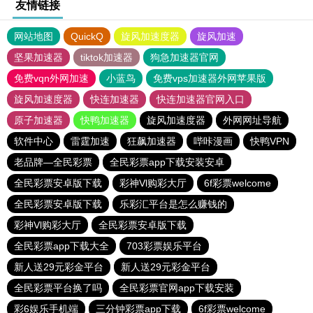
友情链接
网站地图
QuickQ
旋风加速度器
旋风加速
坚果加速器
tiktok加速器
狗急加速器官网
免费vqn外网加速
小蓝鸟
免费vps加速器外网苹果版
旋风加速度器
快连加速器
快连加速器官网入口
原子加速器
快鸭加速器
旋风加速度器
外网网址导航
软件中心
雷霆加速
狂飙加速器
哔咔漫画
快鸭VPN
老品牌—全民彩票
全民彩票app下载安装安卓
全民彩票安卓版下载
彩神Vl购彩大厅
6f彩票welcome
全民彩票安卓版下载
乐彩汇平台是怎么赚钱的
彩神Vl购彩大厅
全民彩票安卓版下载
全民彩票app下载大全
703彩票娱乐平台
新人送29元彩金平台
新人送29元彩金平台
全民彩票平台换了吗
全民彩票官网app下载安装
彩6娱乐手机端
三分钟彩票app下载
6f彩票welcome