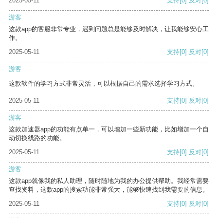
2025-05-11
支持
[0]
反对
[0]
游客
这款app的客服非常专业，遇到问题总是能够及时解决，让我能够安心工
作。
2025-05-11
支持
[0]
反对
[0]
游客
这款软件的学习方式非常灵活，可以根据自己的需求选择学习方式。
2025-05-11
支持
[0]
反对
[0]
游客
这款加速器app的功能有点单一，可以增加一些新功能，比如增加一个自
动切换线路的功能。
2025-05-11
支持
[0]
反对
[0]
游客
这款app就像我的私人助理，随时随地为我的办公提供帮助。我经常需要
查找资料，这款app的搜索功能非常强大，能够快速找到我需要的信息。
2025-05-11
支持
[0]
反对
[0]