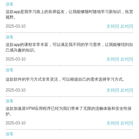
游客
这款app是我学习路上的良师益友，让我能够随时随地学习新知识，拓宽
视野。
2025-03-10
支持
[0]
反对
[0]
游客
这款app的课程非常丰富，可以满足我不同的学习需求，让我能够找到自
己感兴趣的知识。
2025-03-10
支持
[0]
反对
[0]
游客
这款软件的学习方式非常灵活，可以根据自己的需求选择学习方式。
2025-03-10
支持
[0]
反对
[0]
游客
这款加速器VPM应用程序已经为我们带来了无限的流畅体验和安全性保
护。
2025-03-10
支持
[0]
反对
[0]
游客