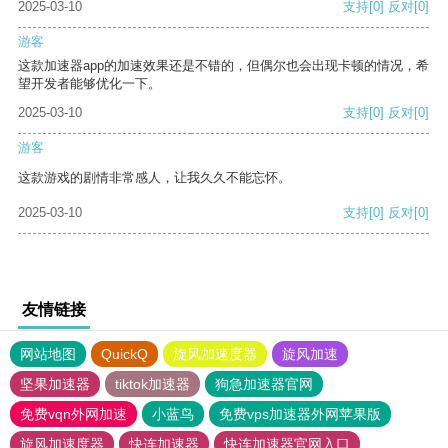
2025-03-10
支持
[0]
反对
[0]
游客
这款加速器app的加速效果还是不错的，但偶尔也会出现卡顿的情况，希
望开发者能够优化一下。
2025-03-10
支持
[0]
反对
[0]
游客
这款游戏的剧情非常感人，让我久久不能忘怀。
2025-03-10
支持
[0]
反对
[0]
友情链接
网站地图
QuickQ
旋风加速度器
旋风加速
坚果加速器
tiktok加速器
狗急加速器官网
免费vqn外网加速
小蓝鸟
免费vps加速器外网苹果版
旋风加速度器
快连加速器
快连加速器官网入口