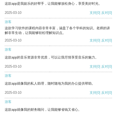
这款app是我娱乐的好帮手，让我能够放松身心，享受美好时光。
2025-03-10
支持
[0]
反对
[0]
游客
这款学习软件的课程内容非常丰富，涵盖了各个学科的知识。老师的讲
解非常生动，让我能够轻松理解知识点。
2025-03-10
支持
[0]
反对
[0]
游客
这款app的音乐资源非常优质，可以让我尽情享受音乐的魅力。
2025-03-10
支持
[0]
反对
[0]
游客
这款app就像我的私人助理，随时随地为我的办公提供帮助。
2025-03-10
支持
[0]
反对
[0]
游客
这款app就像我的财务顾问，让我能够省钱又省心。