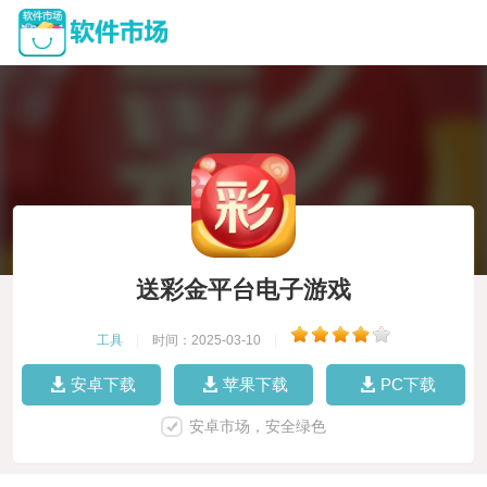
送彩金平台电子游戏
工具
|
时间：2025-03-10
|
安卓下载
苹果下载
PC下载
安卓市场，安全绿色