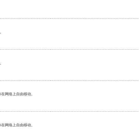
。
。
你在网络上自由移动。
你在网络上自由移动。