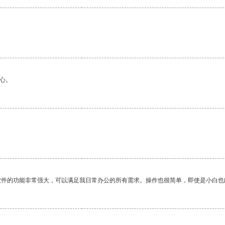
心。
软件的功能非常强大，可以满足我日常办公的所有需求。操作也很简单，即使是小白也