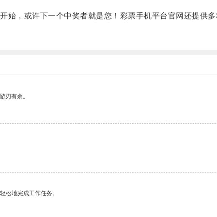
始，或许下一个中奖者就是您！彩票手机平台官网还提供多
。
中游刃有余。
更轻松地完成工作任务。