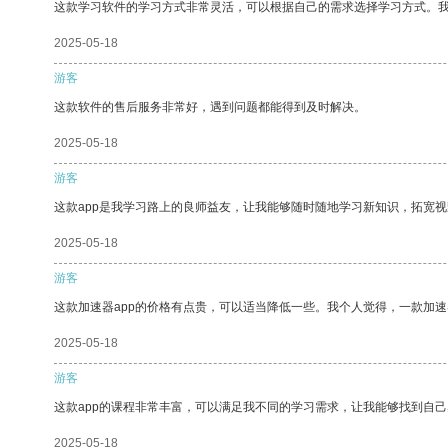
这款学习软件的学习方式非常灵活，可以根据自己的需求选择学习方式。
2025-05-18
游客
这款软件的售后服务非常好，遇到问题都能得到及时解决。
2025-05-18
游客
这款app是我学习路上的良师益友，让我能够随时随地学习新知识，拓宽视
2025-05-18
游客
这款加速器app的价格有点贵，可以适当降低一些。我个人觉得，一款加速
2025-05-18
游客
这款app的课程非常丰富，可以满足我不同的学习需求，让我能够找到自
2025-05-18