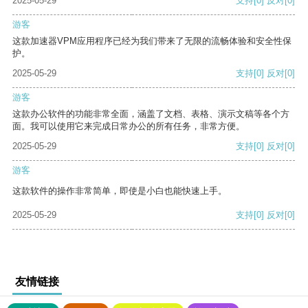
2025-05-29
支持
[0]
反对
[0]
游客
这款加速器VPM应用程序已经为我们带来了无限的流畅体验和安全性保
护。
2025-05-29
支持
[0]
反对
[0]
游客
这款办公软件的功能非常全面，涵盖了文档、表格、演示文稿等各个方
面。我可以使用它来完成日常办公的所有任务，非常方便。
2025-05-29
支持
[0]
反对
[0]
游客
这款软件的操作非常简单，即使是小白也能快速上手。
2025-05-29
支持
[0]
反对
[0]
友情链接