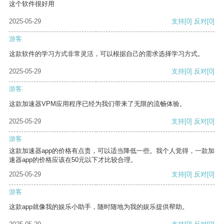
这个软件很好用
2025-05-29
支持
[0]
反对
[0]
游客
这款软件的学习方式非常灵活，可以根据自己的需求选择学习方式。
2025-05-29
支持
[0]
反对
[0]
游客
这款加速器VPM应用程序已经为我们带来了无限的流畅体验。
2025-05-29
支持
[0]
反对
[0]
游客
这款加速器app的价格有点贵，可以适当降低一些。我个人觉得，一款加
速器app的价格应该在50元以下才比较合理。
2025-05-29
支持
[0]
反对
[0]
游客
这款app就像我的娱乐小助手，随时随地为我的娱乐提供帮助。