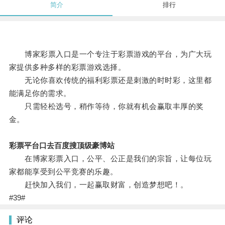
简介
排行
博家彩票入口是一个专注于彩票游戏的平台，为广大玩
家提供多种多样的彩票游戏选择。
无论你喜欢传统的福利彩票还是刺激的时时彩，这里都
能满足你的需求。
只需轻松选号，稍作等待，你就有机会赢取丰厚的奖
金。
彩票平台口去百度搜顶级豪博站
在博家彩票入口，公平、公正是我们的宗旨，让每位玩
家都能享受到公平竞赛的乐趣。
赶快加入我们，一起赢取财富，创造梦想吧！。
#39#
评论