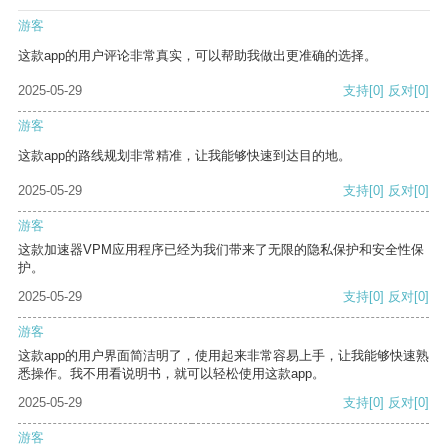
游客
这款app的用户评论非常真实，可以帮助我做出更准确的选择。
2025-05-29
支持
[0]
反对
[0]
游客
这款app的路线规划非常精准，让我能够快速到达目的地。
2025-05-29
支持
[0]
反对
[0]
游客
这款加速器VPM应用程序已经为我们带来了无限的隐私保护和安全性保
护。
2025-05-29
支持
[0]
反对
[0]
游客
这款app的用户界面简洁明了，使用起来非常容易上手，让我能够快速熟
悉操作。我不用看说明书，就可以轻松使用这款app。
2025-05-29
支持
[0]
反对
[0]
游客