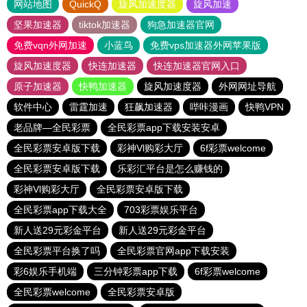
网站地图
QuickQ
旋风加速度器
旋风加速
坚果加速器
tiktok加速器
狗急加速器官网
免费vqn外网加速
小蓝鸟
免费vps加速器外网苹果版
旋风加速度器
快连加速器
快连加速器官网入口
原子加速器
快鸭加速器
旋风加速度器
外网网址导航
软件中心
雷霆加速
狂飙加速器
哔咔漫画
快鸭VPN
老品牌—全民彩票
全民彩票app下载安装安卓
全民彩票安卓版下载
彩神Vl购彩大厅
6f彩票welcome
全民彩票安卓版下载
乐彩汇平台是怎么赚钱的
彩神Vl购彩大厅
全民彩票安卓版下载
全民彩票app下载大全
703彩票娱乐平台
新人送29元彩金平台
新人送29元彩金平台
全民彩票平台换了吗
全民彩票官网app下载安装
彩6娱乐手机端
三分钟彩票app下载
6f彩票welcome
全民彩票welcome
全民彩票安卓版