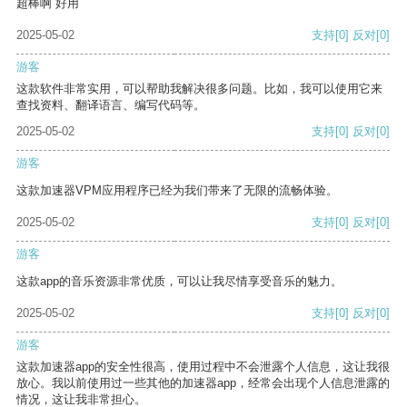
超棒啊 好用
2025-05-02
支持
[0]
反对
[0]
游客
这款软件非常实用，可以帮助我解决很多问题。比如，我可以使用它来
查找资料、翻译语言、编写代码等。
2025-05-02
支持
[0]
反对
[0]
游客
这款加速器VPM应用程序已经为我们带来了无限的流畅体验。
2025-05-02
支持
[0]
反对
[0]
游客
这款app的音乐资源非常优质，可以让我尽情享受音乐的魅力。
2025-05-02
支持
[0]
反对
[0]
游客
这款加速器app的安全性很高，使用过程中不会泄露个人信息，这让我很
放心。我以前使用过一些其他的加速器app，经常会出现个人信息泄露的
情况，这让我非常担心。