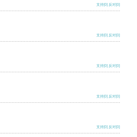
支持
[0]
反对
[0]
支持
[0]
反对
[0]
支持
[0]
反对
[0]
支持
[0]
反对
[0]
支持
[0]
反对
[0]