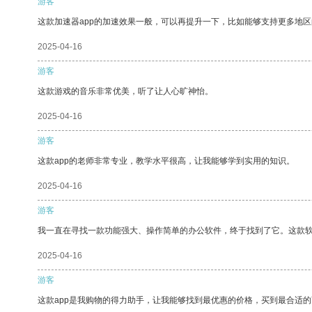
游客
这款加速器app的加速效果一般，可以再提升一下，比如能够支持更多地
2025-04-16
游客
这款游戏的音乐非常优美，听了让人心旷神怡。
2025-04-16
游客
这款app的老师非常专业，教学水平很高，让我能够学到实用的知识。
2025-04-16
游客
我一直在寻找一款功能强大、操作简单的办公软件，终于找到了它。这款
2025-04-16
游客
这款app是我购物的得力助手，让我能够找到最优惠的价格，买到最合适