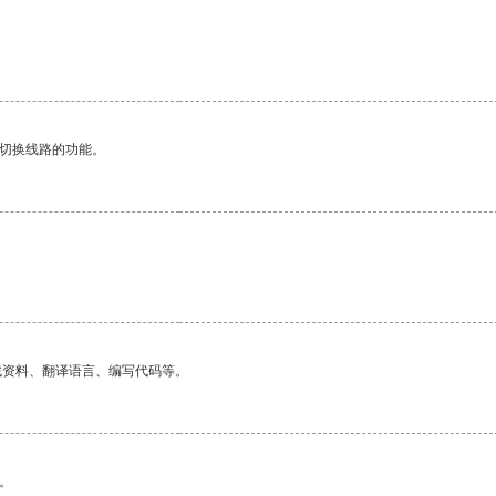
动切换线路的功能。
找资料、翻译语言、编写代码等。
。