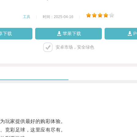
工具
|
时间：2025-04-16
|
卓下载
苹果下载
安卓市场，安全绿色
于为玩家提供最好的购彩体验。
、竞彩足球，这里应有尽有。