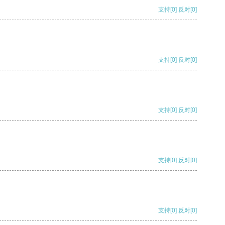
支持
[0]
反对
[0]
支持
[0]
反对
[0]
支持
[0]
反对
[0]
支持
[0]
反对
[0]
支持
[0]
反对
[0]