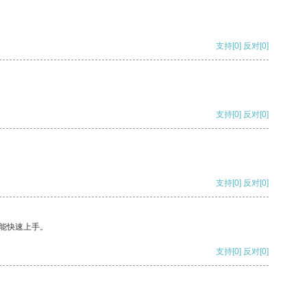
支持
[0]
反对
[0]
支持
[0]
反对
[0]
支持
[0]
反对
[0]
能快速上手。
支持
[0]
反对
[0]