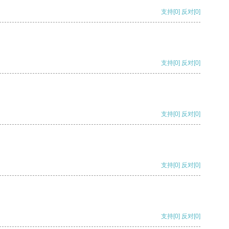
支持
[0]
反对
[0]
支持
[0]
反对
[0]
支持
[0]
反对
[0]
支持
[0]
反对
[0]
支持
[0]
反对
[0]