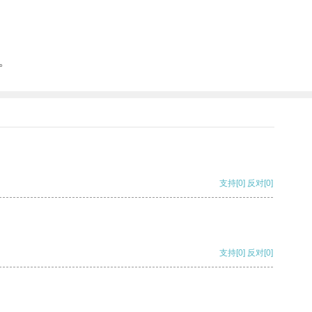
。
支持
[0]
反对
[0]
支持
[0]
反对
[0]