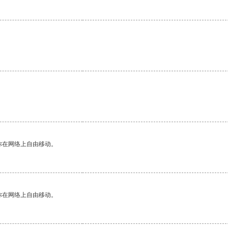
你在网络上自由移动。
你在网络上自由移动。