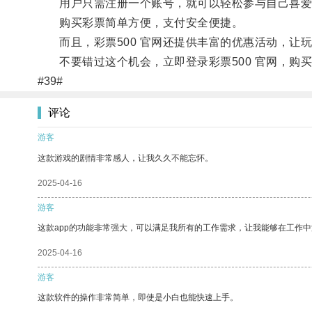
用户只需注册一个账号，就可以轻松参与自己喜爱
购买彩票简单方便，支付安全便捷。
而且，彩票500 官网还提供丰富的优惠活动，让
不要错过这个机会，立即登录彩票500 官网，购
#39#
评论
游客
这款游戏的剧情非常感人，让我久久不能忘怀。
2025-04-16
游客
这款app的功能非常强大，可以满足我所有的工作需求，让我能够在工作
2025-04-16
游客
这款软件的操作非常简单，即使是小白也能快速上手。