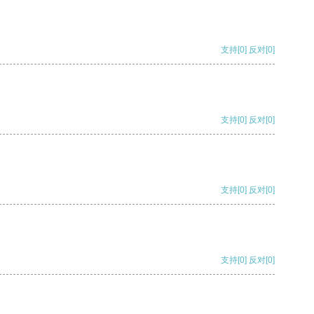
支持
[0]
反对
[0]
支持
[0]
反对
[0]
支持
[0]
反对
[0]
支持
[0]
反对
[0]