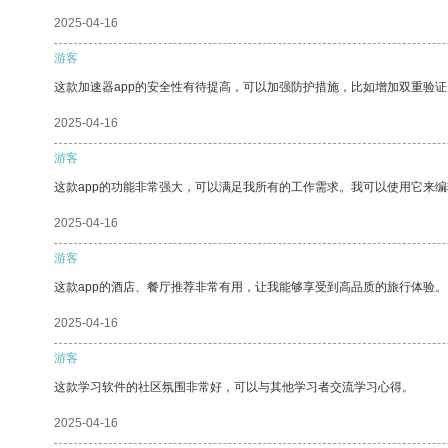
2025-04-16
游客
这款加速器app的安全性有待提高，可以加强防护措施，比如增加双重验证
2025-04-16
游客
这款app的功能非常强大，可以满足我所有的工作需求。我可以使用它来
2025-04-16
游客
这款app的酒店、餐厅推荐非常有用，让我能够享受到高品质的旅行体验。
2025-04-16
游客
这款学习软件的社区氛围非常好，可以与其他学习者交流学习心得。
2025-04-16