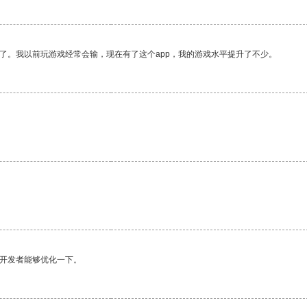
了。我以前玩游戏经常会输，现在有了这个app，我的游戏水平提升了不少。
望开发者能够优化一下。