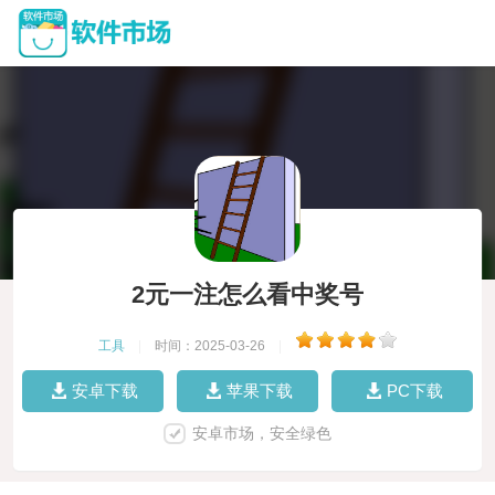
2元一注怎么看中奖号
工具
|
时间：2025-03-26
|
安卓下载
苹果下载
PC下载
安卓市场，安全绿色