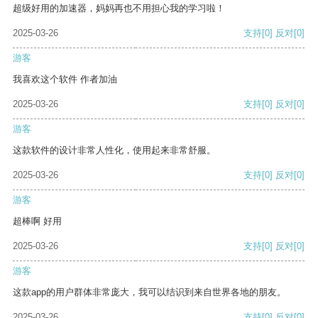
超级好用的加速器，妈妈再也不用担心我的学习啦！
2025-03-26
支持
[0]
反对
[0]
游客
我喜欢这个软件 作者加油
2025-03-26
支持
[0]
反对
[0]
游客
这款软件的设计非常人性化，使用起来非常舒服。
2025-03-26
支持
[0]
反对
[0]
游客
超棒啊 好用
2025-03-26
支持
[0]
反对
[0]
游客
这款app的用户群体非常庞大，我可以结识到来自世界各地的朋友。
2025-03-26
支持
[0]
反对
[0]