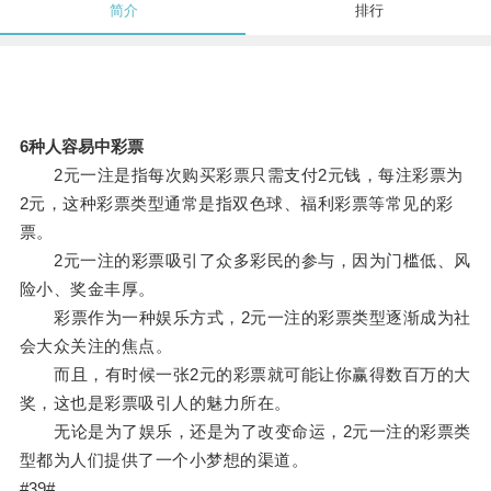
简介
排行
6种人容易中彩票
2元一注是指每次购买彩票只需支付2元钱，每注彩票为
2元，这种彩票类型通常是指双色球、福利彩票等常见的彩
票。
2元一注的彩票吸引了众多彩民的参与，因为门槛低、风
险小、奖金丰厚。
彩票作为一种娱乐方式，2元一注的彩票类型逐渐成为社
会大众关注的焦点。
而且，有时候一张2元的彩票就可能让你赢得数百万的大
奖，这也是彩票吸引人的魅力所在。
无论是为了娱乐，还是为了改变命运，2元一注的彩票类
型都为人们提供了一个小梦想的渠道。
#39#