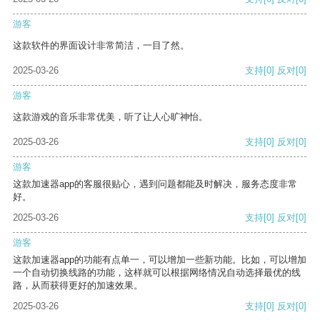
游客
这款软件的界面设计非常简洁，一目了然。
2025-03-26
支持
[0]
反对
[0]
游客
这款游戏的音乐非常优美，听了让人心旷神怡。
2025-03-26
支持
[0]
反对
[0]
游客
这款加速器app的客服很贴心，遇到问题都能及时解决，服务态度非常
好。
2025-03-26
支持
[0]
反对
[0]
游客
这款加速器app的功能有点单一，可以增加一些新功能。比如，可以增加
一个自动切换线路的功能，这样就可以根据网络情况自动选择最优的线
路，从而获得更好的加速效果。
2025-03-26
支持
[0]
反对
[0]