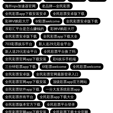
海外npv加速器官网
老品牌—全民彩票
全民彩票app下载安装安卓
全民彩票安卓版下载
彩神Vl购彩大厅
6f彩票welcome
全民彩票安卓版下载
乐彩汇平台是怎么赚钱的
彩神Vl购彩大厅
全民彩票安卓版下载
全民彩票app下载大全
703彩票娱乐平台
新人送29元彩金平台
新人送29元彩金平台
全民彩票平台换了吗
全民彩票官网app下载安装
彩6娱乐手机端
三分钟彩票app下载
6f彩票welcome
全民彩票welcome
全民彩票安卓版
全民彩票官网最新登录入口
全民彩票官网app下载安装
顶级彩票app官方网站
全民彩票软件app下载
一分大发系统彩票app
全民彩票所有平台
全民彩票app下载大全
全民彩票版本官方下载
全民彩票平台登录
全民彩票官网app下载安装
全民彩票下载大全官网