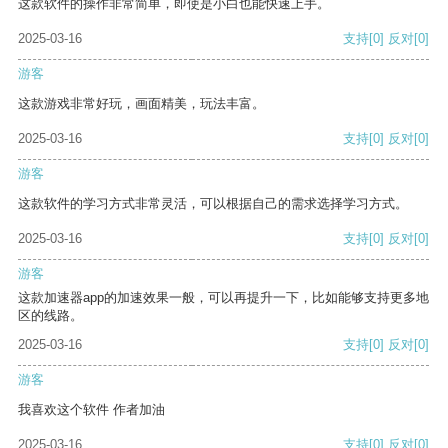
这款软件的操作非常简单，即使是小白也能快速上手。
2025-03-16
支持
[0]
反对
[0]
游客
这款游戏非常好玩，画面精美，玩法丰富。
2025-03-16
支持
[0]
反对
[0]
游客
这款软件的学习方式非常灵活，可以根据自己的需求选择学习方式。
2025-03-16
支持
[0]
反对
[0]
游客
这款加速器app的加速效果一般，可以再提升一下，比如能够支持更多地
区的线路。
2025-03-16
支持
[0]
反对
[0]
游客
我喜欢这个软件 作者加油
2025-03-16
支持
[0]
反对
[0]