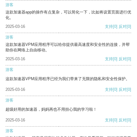
游客
这款加速器app的操作有点复杂，可以简化一下，比如将设置页面进行优
化。
2025-03-16
支持
[0]
反对
[0]
游客
这款加速器VPM应用程序可以给你提供最高速度和安全性的连接，并帮
助你在网络上自由移动。
2025-03-16
支持
[0]
反对
[0]
游客
这款加速器VPM应用程序已经为我们带来了无限的隐私和安全性保护。
2025-03-16
支持
[0]
反对
[0]
游客
超级好用的加速器，妈妈再也不用担心我的学习啦！
2025-03-16
支持
[0]
反对
[0]
游客