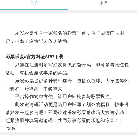
简介
排行
乐发彩票作为一家知名的彩票平台，为了回馈广大用
户，推出了邀请码大放送活动。
彩票乐发v官方网址APP下载
只需在注册时填写好友提供的邀请码，即可参与抢红包
活动，有机会赢取丰厚的奖品。
乐发彩票提供多种彩种选择，包括双色球、大乐透等热
门彩种，赔率高，中奖率大。
平台操作简单方便，让用户轻松参与彩票投注。
此次邀请码活动更是为用户增添了额外的福利，快来邀
请好友一起参与吧！不要错过乐发彩票邀请码大放送活动，
赶紧注册并填写邀请码，共同分享彩票的乐趣和惊喜！。
#39#