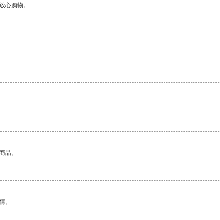
够放心购物。
的商品。
情。