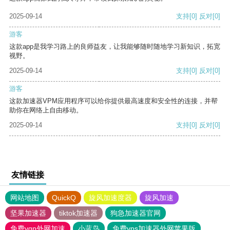
2025-09-14
支持
[0]
反对
[0]
游客
这款app是我学习路上的良师益友，让我能够随时随地学习新知识，拓宽
视野。
2025-09-14
支持
[0]
反对
[0]
游客
这款加速器VPM应用程序可以给你提供最高速度和安全性的连接，并帮
助你在网络上自由移动。
2025-09-14
支持
[0]
反对
[0]
友情链接
网站地图
QuickQ
旋风加速度器
旋风加速
坚果加速器
tiktok加速器
狗急加速器官网
免费vqn外网加速
小蓝鸟
免费vps加速器外网苹果版