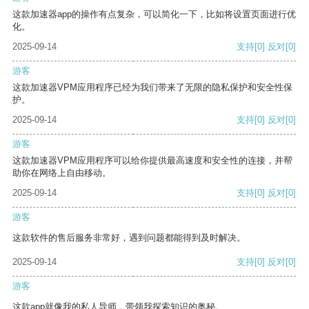
这款加速器app的操作有点复杂，可以简化一下，比如将设置页面进行优
化。
2025-09-14
支持
[0]
反对
[0]
游客
这款加速器VPM应用程序已经为我们带来了无限的隐私保护和安全性保
护。
2025-09-14
支持
[0]
反对
[0]
游客
这款加速器VPM应用程序可以给你提供最高速度和安全性的连接，并帮
助你在网络上自由移动。
2025-09-14
支持
[0]
反对
[0]
游客
这款软件的售后服务非常好，遇到问题都能得到及时解决。
2025-09-14
支持
[0]
反对
[0]
游客
这款app就像我的私人导师，带领我探索知识的奥秘。