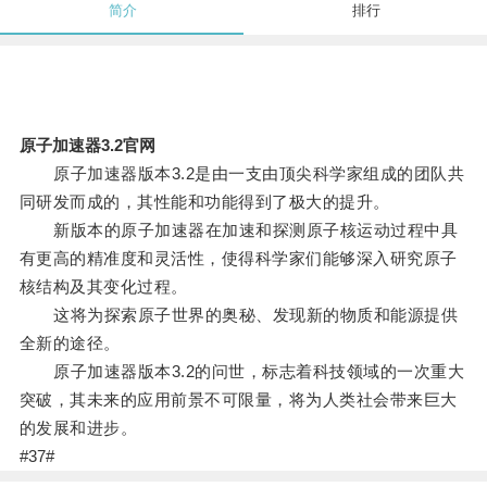
简介
排行
原子加速器3.2官网
原子加速器版本3.2是由一支由顶尖科学家组成的团队共
同研发而成的，其性能和功能得到了极大的提升。
新版本的原子加速器在加速和探测原子核运动过程中具
有更高的精准度和灵活性，使得科学家们能够深入研究原子
核结构及其变化过程。
这将为探索原子世界的奥秘、发现新的物质和能源提供
全新的途径。
原子加速器版本3.2的问世，标志着科技领域的一次重大
突破，其未来的应用前景不可限量，将为人类社会带来巨大
的发展和进步。
#37#