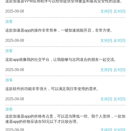
这款加速器VPM应用程序可以给你提供全球覆盖和最高安全性的连接。
2025-09-08
支持
[0]
反对
[0]
游客
这款加速器app的操作非常简单，一键加速就能开启，非常方便。
2025-09-08
支持
[0]
反对
[0]
游客
这款app就像我的社交平台，让我能够与志同道合的朋友一起交流。
2025-09-08
支持
[0]
反对
[0]
游客
这款软件的功能非常强大，可以满足我日常使用的需求。
2025-09-08
支持
[0]
反对
[0]
游客
这款加速器app的价格有点贵，可以适当降低一些。我个人觉得，一款加
速器app的价格应该在50元以下才比较合理。
2025-09-08
支持
[0]
反对
[0]