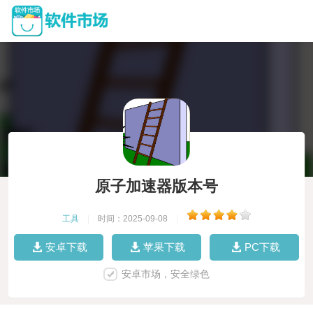
原子加速器版本号
工具
|
时间：2025-09-08
|
安卓下载
苹果下载
PC下载
安卓市场，安全绿色