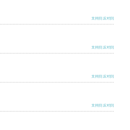
支持
[0]
反对
[0]
支持
[0]
反对
[0]
支持
[0]
反对
[0]
支持
[0]
反对
[0]