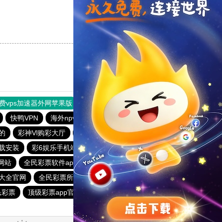
支持
[0]
反对
[0]
费vps加速器外网苹果版
旋风加速度器
快连加速器
快鸭VPN
海外npv加速器官网
老品牌—全民彩票
的
彩神Vl购彩大厅
全民彩票安卓版下载
下载安装
彩6娱乐手机端
三分钟彩票app下载
网站
全民彩票软件app下载
一分大发系统彩票app
大全官网
全民彩票所有平台
全民彩票平台登录
民彩票
顶级彩票app官方网站
全民彩票平台登录