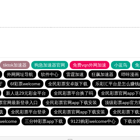
tiktok加速器
狗急加速器官网
免费vqn外网加速
小蓝鸟
免
外网网址导航
软件中心
雷霆加速
狂飙加速器
哔咔漫画
厅
6f彩票welcome
全民彩票安卓版下载
乐彩汇平台是怎么赚钱
新人送29元彩金平台
全民彩票平台换了吗
全民彩票官网app
票官网最新登录入口
全民彩票官网app下载安装
顶级彩票app官方
载
全民彩票平台登录
全民彩票官网app下载安装
全民彩票下载
welcome
三分钟彩票app下载
9123购彩welcome中心
下载全