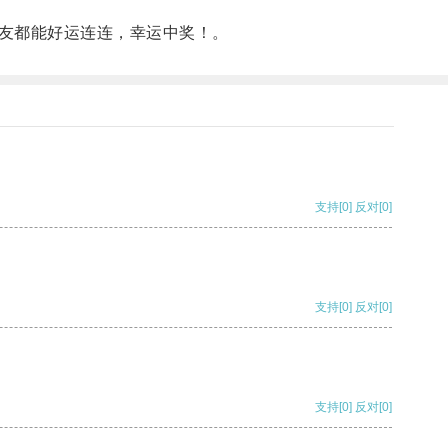
友都能好运连连，幸运中奖！。
支持
[0]
反对
[0]
支持
[0]
反对
[0]
支持
[0]
反对
[0]