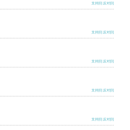
支持
[0]
反对
[0]
支持
[0]
反对
[0]
支持
[0]
反对
[0]
支持
[0]
反对
[0]
支持
[0]
反对
[0]