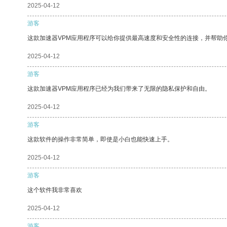
2025-04-12
游客
这款加速器VPM应用程序可以给你提供最高速度和安全性的连接，并帮助
2025-04-12
游客
这款加速器VPM应用程序已经为我们带来了无限的隐私保护和自由。
2025-04-12
游客
这款软件的操作非常简单，即使是小白也能快速上手。
2025-04-12
游客
这个软件我非常喜欢
2025-04-12
游客