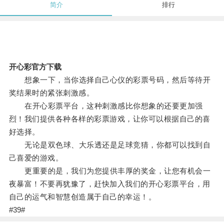
简介
排行
开心彩官方下载
想象一下，当你选择自己心仪的彩票号码，然后等待开
奖结果时的紧张刺激感。
在开心彩票平台，这种刺激感比你想象的还要更加强
烈！我们提供各种各样的彩票游戏，让你可以根据自己的喜
好选择。
无论是双色球、大乐透还是足球竞猜，你都可以找到自
己喜爱的游戏。
更重要的是，我们为您提供丰厚的奖金，让您有机会一
夜暴富！不要再犹豫了，赶快加入我们的开心彩票平台，用
自己的运气和智慧创造属于自己的幸运！。
#39#