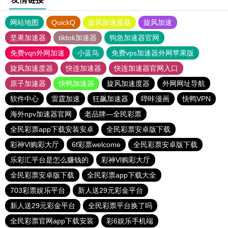
网站地图
QuickQ
旋风加速度器
旋风加速
坚果加速器
tiktok加速器
狗急加速器官网
免费vqn外网加速
小蓝鸟
免费vps加速器外网苹果版
旋风加速度器
快连加速器
快连加速器官网入口
原子加速器
快鸭加速器
旋风加速度器
外网网址导航
软件中心
雷霆加速
狂飙加速器
哔咔漫画
快鸭VPN
海外npv加速器官网
老品牌—全民彩票
全民彩票app下载安装安卓
全民彩票安卓版下载
彩神Vl购彩大厅
6f彩票welcome
全民彩票安卓版下载
乐彩汇平台是怎么赚钱的
彩神Vl购彩大厅
全民彩票安卓版下载
全民彩票app下载大全
703彩票娱乐平台
新人送29元彩金平台
新人送29元彩金平台
全民彩票平台换了吗
全民彩票官网app下载安装
彩6娱乐手机端