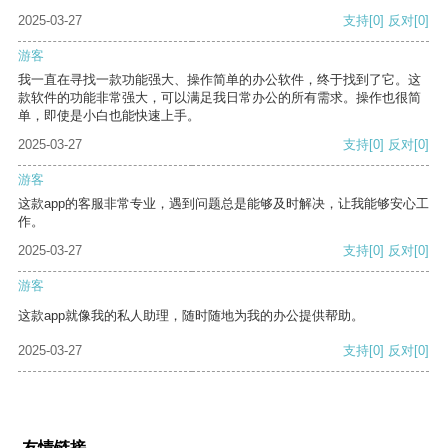
2025-03-27
支持
[0]
反对
[0]
游客
我一直在寻找一款功能强大、操作简单的办公软件，终于找到了它。这
款软件的功能非常强大，可以满足我日常办公的所有需求。操作也很简
单，即使是小白也能快速上手。
2025-03-27
支持
[0]
反对
[0]
游客
这款app的客服非常专业，遇到问题总是能够及时解决，让我能够安心工
作。
2025-03-27
支持
[0]
反对
[0]
游客
这款app就像我的私人助理，随时随地为我的办公提供帮助。
2025-03-27
支持
[0]
反对
[0]
友情链接