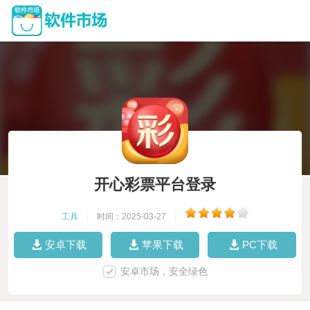
开心彩票平台登录
工具
|
时间：2025-03-27
|
安卓下载
苹果下载
PC下载
安卓市场，安全绿色