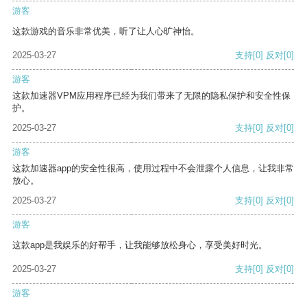
游客
这款游戏的音乐非常优美，听了让人心旷神怡。
2025-03-27
支持
[0]
反对
[0]
游客
这款加速器VPM应用程序已经为我们带来了无限的隐私保护和安全性保
护。
2025-03-27
支持
[0]
反对
[0]
游客
这款加速器app的安全性很高，使用过程中不会泄露个人信息，让我非常
放心。
2025-03-27
支持
[0]
反对
[0]
游客
这款app是我娱乐的好帮手，让我能够放松身心，享受美好时光。
2025-03-27
支持
[0]
反对
[0]
游客